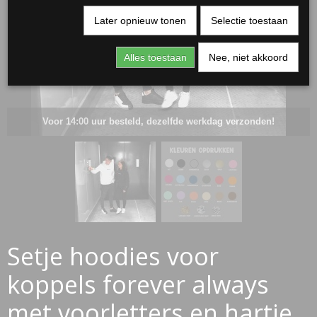
Later opnieuw tonen
Selectie toestaan
Alles toestaan
Nee, niet akkoord
Voor 14:00 uur besteld, dezelfde werkdag verzonden!
RJASSEN
ES
Setje hoodies voor
koppels forever always
met voorletters en hartje