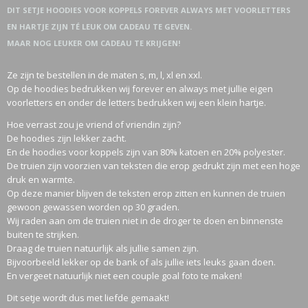
DIT SETJE HOODIES VOOR KOPPELS FOREVER ALWAYS MET VOORLETTERS
EN HARTJE ZIJN TÉ LEUK OM CADEAU TE GEVEN.
MAAR NOG LEUKER OM CADEAU TE KRIJGEN!
Ze zijn te bestellen in de maten s, m, l, xl en xxl.
Op de hoodies bedrukken wij forever en always met jullie eigen
voorletters en onder de letters bedrukken wij een klein hartje.
Hoe verrast zou je vriend of vriendin zijn?
De hoodies zijn lekker zacht.
En de hoodies voor koppels zijn van 80% katoen en 20% polyester.
De truien zijn voorzien van teksten die erop gedrukt zijn met een hoge
druk en warmte.
Op deze manier blijven de teksten erop zitten en kunnen de truien
gewoon gewassen worden op 30 graden.
Wij raden aan om de truien niet in de droger te doen en binnenste
buiten te strijken.
Draag de truien natuurlijk als jullie samen zijn.
Bijvoorbeeld lekker op de bank of als jullie iets leuks gaan doen.
En vergeet natuurlijk niet een couple goal foto te maken!
Dit setje wordt dus met liefde gemaakt!