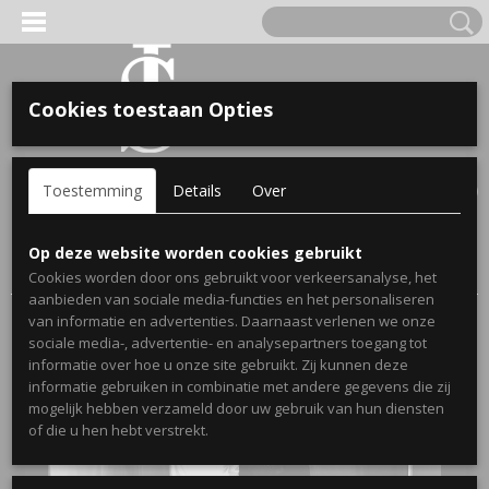
Cookies toestaan Opties
'S VOOR KINDEREN
Inloggen
Registreren
UW WINKELWAGEN
Toestemming
Details
Over
Geen producten
(0)
A, OPA & OMA.
Home
>
Webshop
>
Hoodies koppels
> Setje hoodies voor
Op deze website worden cookies gebruikt
koppels forever always met voorletters en hartje
Cookies worden door ons gebruikt voor verkeersanalyse, het
aanbieden van sociale media-functies en het personaliseren
van informatie en advertenties. Daarnaast verlenen we onze
sociale media-, advertentie- en analysepartners toegang tot
informatie over hoe u onze site gebruikt. Zij kunnen deze
informatie gebruiken in combinatie met andere gegevens die zij
mogelijk hebben verzameld door uw gebruik van hun diensten
ERDE NAAM EN GEBOORTEJAAR
of die u hen hebt verstrekt.
LTJES