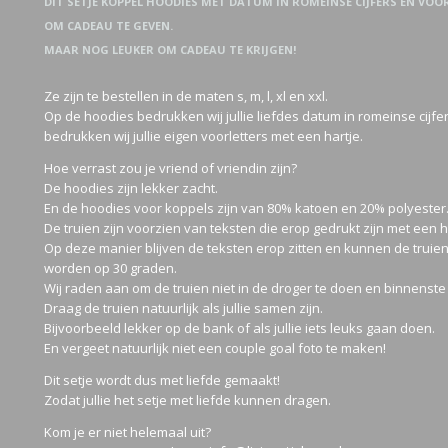
DIT SETJE KOPPEL HOODIES MET DATUM IN ROMEINSE CIJFERS EN VOOR
OM CADEAU TE GEVEN.
MAAR NOG LEUKER OM CADEAU TE KRIJGEN!
Ze zijn te bestellen in de maten s, m, l, xl en xxl.
Op de hoodies bedrukken wij jullie liefdes datum in romeinse cijf
bedrukken wij jullie eigen voorletters met een hartje.
Hoe verrast zou je vriend of vriendin zijn?
De hoodies zijn lekker zacht.
En de hoodies voor koppels zijn van 80% katoen en 20% polyester
De truien zijn voorzien van teksten die erop gedrukt zijn met een
Op deze manier blijven de teksten erop zitten en kunnen de tru
worden op 30 graden.
Wij raden aan om de truien niet in de droger te doen en binnenste b
Draag de truien natuurlijk als jullie samen zijn.
Bijvoorbeeld lekker op de bank of als jullie iets leuks gaan doen.
En vergeet natuurlijk niet een couple goal foto te maken!
Dit setje wordt dus met liefde gemaakt!
Zodat jullie het setje met liefde kunnen dragen.
Kom je er niet helemaal uit?