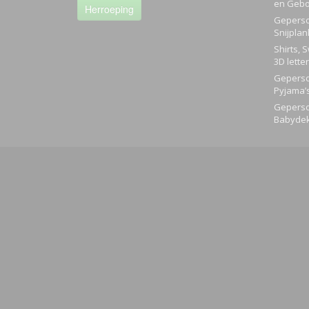
en Gebo
Herroeping
Geperso
Snijplan
Shirts, 
3D lette
Geperso
Pyjama’
Geperso
Babyde