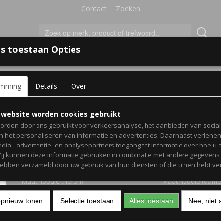
Contact
Zoeken
s toestaan Opties
'S VOOR KINDEREN
+
emming
Details
Over
l hoodies met datum in romeinse cijfers en voorletters
Setje koppel hoodies me
 website worden cookies gebruikt
orden door ons gebruikt voor verkeersanalyse, het aanbieden van socia
in romeinse cijfers en vo
en het personaliseren van informatie en advertenties. Daarnaast verlene
edia-, advertentie- en analysepartners toegang tot informatie over hoe u 
 Zij kunnen deze informatie gebruiken in combinatie met andere gegevens d
€ 54,99
(inclusief btw 21%)
hebben verzameld door uw gebruik van hun diensten of die u hen hebt ver
Maat hoodie (heren)
Maat hoodie (dame
opnieuw tonen
Selectie toestaan
Alles toestaan
Nee, niet 
Kleur tekst (dames)
Kleur hoodie (dame