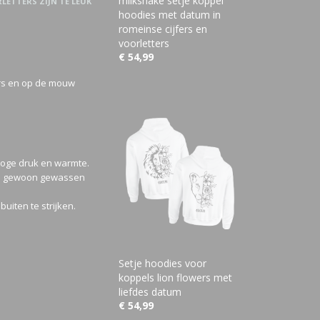
milkshake setje koppel
LETTERS ZIJN TÉ LEUK
hoodies met datum in
romeinse cijfers en
voorletters
€ 54,99
ers en op de mouw
.
 hoge druk en warmte.
ien gewoon gewassen
uiten te strijken.
Setje hoodies voor
koppels lion flowers met
liefdes datum
€ 54,99