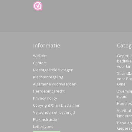
Informatie
Categ
Welkom
Geperso
badlake
Contact
voor ki
Meestgestelde vragen
Strandla
Klachtenregeling
voor Pa
Algemene voorwaarden
Oma.
Herroepingsrecht
Zwemdi
naam
Privacy Policy
Hoodies
Copyright © en Disclaimer
Voetbal 
Verzenden en Levertijd
kindere
Plakinstructie
Papa en 
Lettertypes
Geperso