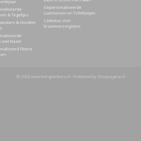
ortejaar
Gepersonaliseerde
naliseerde
Luiertassen en Toilettasjes
ken & Tegeltjes
Cadeaus voor
Sweaters & Hoodies
kraamverzorgsters
rs
naliseerde
s met Naam
naliseerd Fleece
ken
© 2026 www.livingstickers.nl - Powered by Shoppagina.nl