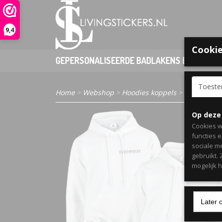
9,4
Cookie
GEPERSONALISEERDE BADLAKENS EN PONCHO
Toest
Home
>
Webshop
>
Hoodies koppels
> Setje koppe
Op deze
Cookies w
functies 
sociale m
gebruikt.
mogelijk 
Later 