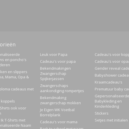
orieën
naliseerde
Leuk voor Papa
Cadeau's voor kop
ns en poncho's
Cadeau's voor papa
Cadeau's voor op
nderen
Bekendmakingen
Gender reveal cad
ken en slippers
Zwangerschap
Babyshower cadea
pa, Mama, Opa &
Spijkerjassen
Kraamcadeau's
Zwangerschaps
ploma cadeaus met
Prematuur baby ca
aankondiging rompertjes
Gepersonaliseerd
Bekendmaking
 koppels
Babykleding en
zwangerschap mokken
Kinderkleding
Shirts ook voor
Je Eigen WK Voetbal
n
Stickers
Borrelplank
Ik T-Shirts met
Setjes met initialen
Cadeau's voor mama
naliseerde Naam
Back to school met naam