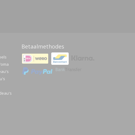
Betaalmethodes
pels
a/oma
eau's
u's
deau's
e