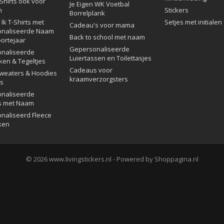
Shirts ook voor
Je Eigen WK Voetbal
n
Stickers
Borrelplank
Ik T-Shirts met
Setjes met initialen
Cadeau's voor mama
naliseerde Naam
Back to school met naam
ortejaar
Gepersonaliseerde
naliseerde
Luiertassen en Toilettasjes
ken & Tegeltjes
Cadeaus voor
Sweaters & Hoodies
kraamverzorgsters
rs
naliseerde
s met Naam
naliseerd Fleece
ken
© 2026 www.livingstickers.nl - Powered by Shoppagina.nl