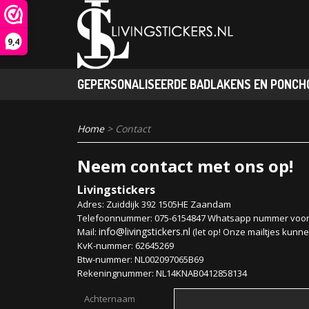
9,4
GEPERSONALISEERDE BADLAKENS EN PONCHO
Home
> Contact
Neem contact met ons op!
Livingstickers
Adres: Zuiddijk 392 1505HE Zaandam
Telefoonnummer: 075-6154847 Whatsapp nummer voor fo
info@livingstickers.nl
Mail:
(let op! Onze mailtjes kunn
KvK-nummer: 62645269
Btw-nummer: NL002097065B69
Rekeningnummer: NL14KNAB0412858134
Achternaam