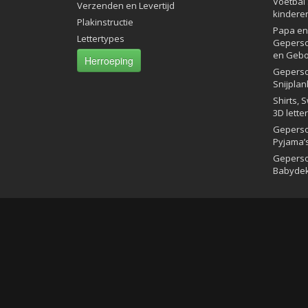
Voetbal 
Verzenden en Levertijd
kindere
Plakinstructie
Papa en 
Lettertypes
Geperso
en Gebo
Herroeping
Geperso
Snijplan
Shirts, 
3D lette
Geperso
Pyjama’
Geperso
Babyde