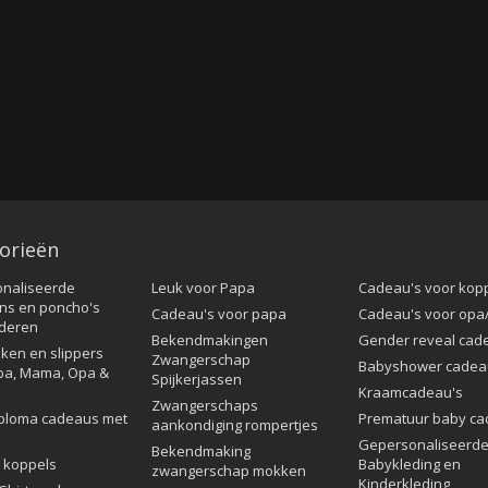
orieën
naliseerde
Leuk voor Papa
Cadeau's voor kop
ns en poncho's
Cadeau's voor papa
Cadeau's voor op
nderen
Bekendmakingen
Gender reveal cad
ken en slippers
Zwangerschap
Babyshower cadea
pa, Mama, Opa &
Spijkerjassen
Kraamcadeau's
Zwangerschaps
ploma cadeaus met
Prematuur baby ca
aankondiging rompertjes
Gepersonaliseerd
Bekendmaking
 koppels
Babykleding en
zwangerschap mokken
Kinderkleding