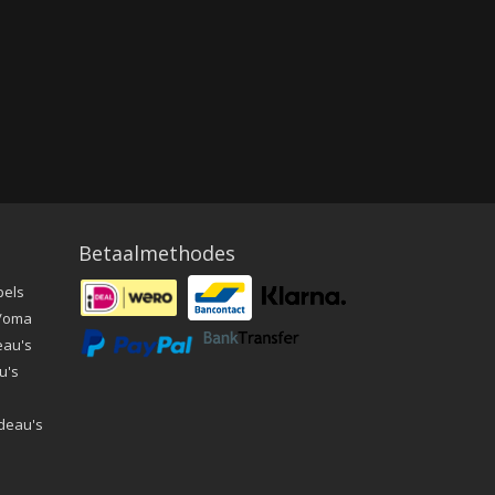
Betaalmethodes
pels
a/oma
eau's
u's
deau's
e