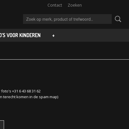
Contact
Zoeken
'S VOOR KINDEREN
+
to's +31 6 43 68 31 62
en terecht komen in de spam map)