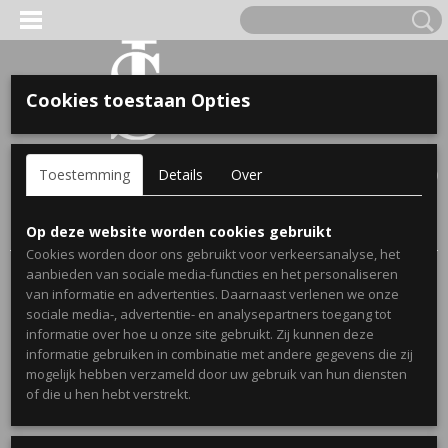
Cookies toestaan Opties
'S VOOR KINDEREN
Inloggen
Registreren
UW WINKELWAGEN
Toestemming
Details
Over
Geen producten
(0)
A, OPA & OMA.
Home
> Zoeken
Op deze website worden cookies gebruikt
Cookies worden door ons gebruikt voor verkeersanalyse, het
Zoekresultaten
aanbieden van sociale media-functies en het personaliseren
van informatie en advertenties. Daarnaast verlenen we onze
sociale media-, advertentie- en analysepartners toegang tot
informatie over hoe u onze site gebruikt. Zij kunnen deze
informatie gebruiken in combinatie met andere gegevens die zij
mogelijk hebben verzameld door uw gebruik van hun diensten
ERDE NAAM EN GEBOORTEJAAR
of die u hen hebt verstrekt.
LTJES
Like ons op Facebook & volg ons op Instagram!