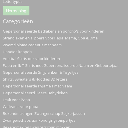
Lettertypes
Herroeping
ETTASJES
Categorieën
Gepersonaliseerde badlakens en poncho's voor kinderen
Strandlaken en slippers voor Papa, Mama, Opa & Oma.
Zwemdiploma cadeaus met naam
Hoodies koppels
Voetbal Shirts ook voor kinderen
Papa en Ik T-Shirts met Gepersonaliseerde Naam en Geboortejaar
Gepersonaliseerde Snijplanken & Tegeltjes
Shirts, Sweaters & Hoodies 3D letters
Gepersonaliseerde Pyjama’s met Naam
Gepersonaliseerd Fleece Babydeken
Leuk voor Papa
Cadeau's voor papa
Bekendmakingen Zwangerschap Spijkerjassen
Zwangerschaps aankondiging rompertjes
ERKLEDING
Bekendmaking zwangerschap mokken