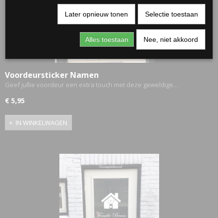
Later opnieuw tonen
Selectie toestaan
Alles toestaan
Nee, niet akkoord
Voordeursticker Namen
Geef jullie voordeur een extra touch met deze geweldige…
€ 5,95
RJASSEN
IN WINKELWAGEN
ES