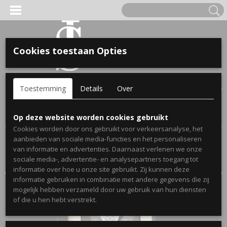
Cookies toestaan Opties
'S VOOR KINDEREN
Inloggen
Registreren
UW WINKELWAGEN
Toestemming
Details
Over
Geen producten
(0)
A, OPA & OMA.
Home
>
Webshop
>
Stickers
> Voordeurstickers
Op deze website worden cookies gebruikt
Cookies worden door ons gebruikt voor verkeersanalyse, het
aanbieden van sociale media-functies en het personaliseren
Sorteer op:
van informatie en advertenties. Daarnaast verlenen we onze
sociale media-, advertentie- en analysepartners toegang tot
informatie over hoe u onze site gebruikt. Zij kunnen deze
informatie gebruiken in combinatie met andere gegevens die zij
mogelijk hebben verzameld door uw gebruik van hun diensten
ERDE NAAM EN GEBOORTEJAAR
of die u hen hebt verstrekt.
LTJES