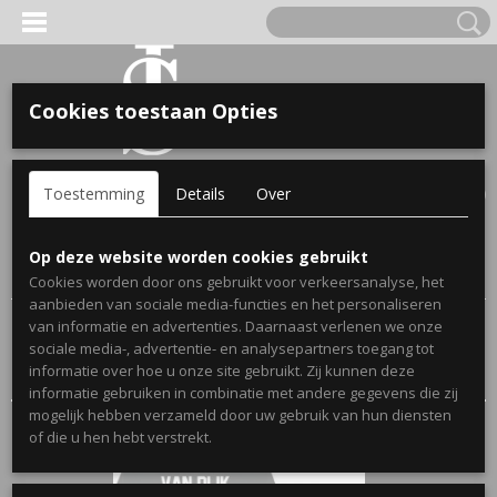
Cookies toestaan Opties
'S VOOR KINDEREN
Inloggen
Registreren
UW WINKELWAGEN
Toestemming
Details
Over
Geen producten
(0)
A, OPA & OMA.
Home
>
Webshop
> Papa en Ik T-Shirts met Gepersonaliseerde
Op deze website worden cookies gebruikt
Naam en Geboortejaar
Cookies worden door ons gebruikt voor verkeersanalyse, het
aanbieden van sociale media-functies en het personaliseren
van informatie en advertenties. Daarnaast verlenen we onze
Sorteer op:
sociale media-, advertentie- en analysepartners toegang tot
informatie over hoe u onze site gebruikt. Zij kunnen deze
informatie gebruiken in combinatie met andere gegevens die zij
mogelijk hebben verzameld door uw gebruik van hun diensten
ERDE NAAM EN GEBOORTEJAAR
of die u hen hebt verstrekt.
LTJES