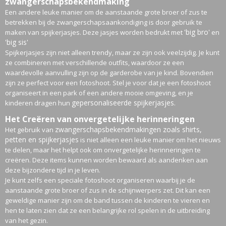
zwangerschapsbekendmaking
Een andere leuke manier om de aanstaande grote broer of zus te
betrekken bij de zwangerschapsaankondiging is door gebruik te
'big bro'
maken van spijkerjasjes. Deze jasjes worden bedrukt met
en
'big sis'
Spijkerjasjes zijn niet alleen trendy, maar ze zijn ook veelzijdig. Je kunt
ze combineren met verschillende outfits, waardoor ze een
waardevolle aanvulling zijn op de garderobe van je kind. Bovendien
zijn ze perfect voor een fotoshoot. Stel je voor dat je een fotoshoot
organiseert in een park of een andere mooie omgeving, en je
gepersonaliseerde spijkerjasjes.
kinderen dragen hun
Het Creëren van onvergetelijke herinneringen
zwangerschapsbekendmakingen zoals shirts,
Het gebruik van
petten en spijkerjasjes
is niet alleen een leuke manier om het nieuws
te delen, maar het helpt ook om onvergetelijke herinneringen te
creëren. Deze items kunnen worden bewaard als aandenken aan
deze bijzondere tijd in je leven.
Je kunt zelfs een speciale fotoshoot organiseren waarbij je de
aanstaande grote broer of zus in de schijnwerpers zet. Dit kan een
geweldige manier zijn om de band tussen de kinderen te vieren en
hen te laten zien dat ze een belangrijke rol spelen in de uitbreiding
van het gezin.