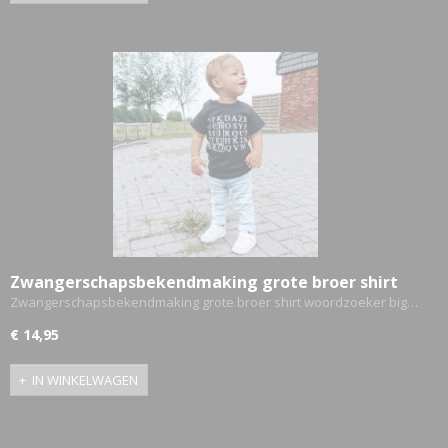
Zwangerschapsbekendmaking grote broer shirt
woordzoeker big bro
Zwangerschapsbekendmaking grote broer shirt woordzoeker big…
€ 14,95
IN WINKELWAGEN