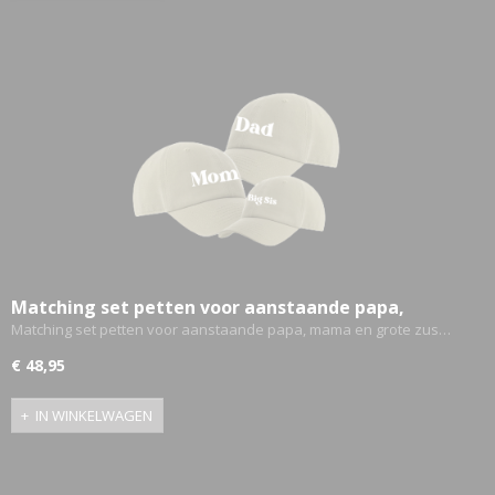
Matching set petten voor aanstaande papa,
mama en grote zus -
Matching set petten voor aanstaande papa, mama en grote zus…
Zwangerschapsbekendmaking
€ 48,95
IN WINKELWAGEN