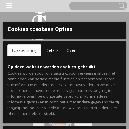
Cookies toestaan Opties
'S VOOR KINDEREN
Inloggen
Registreren
UW WINKELWAGEN
Toestemming
Details
Over
Geen producten
(0)
A, OPA & OMA.
Home
>
Webshop
>
Bekendmakingen Zwangerschap
Op deze website worden cookies gebruikt
Spijkerjassen
> Bekendmaking Broer/Zus
Cookies worden door ons gebruikt voor verkeersanalyse, het
aanbieden van sociale media-functies en het personaliseren
van informatie en advertenties. Daarnaast verlenen we onze
Sorteer op:
sociale media-, advertentie- en analysepartners toegang tot
informatie over hoe u onze site gebruikt. Zij kunnen deze
informatie gebruiken in combinatie met andere gegevens die zij
mogelijk hebben verzameld door uw gebruik van hun diensten
ERDE NAAM EN GEBOORTEJAAR
of die u hen hebt verstrekt.
LTJES