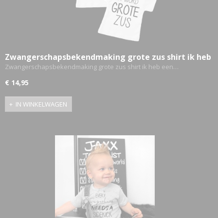
ETTASJES
Zwangerschapsbekendmaking grote zus shirt ik heb
een geheimpje ik word grote zus
Zwangerschapsbekendmaking grote zus shirt ik heb een…
€ 14,95
IN WINKELWAGEN
ERKLEDING