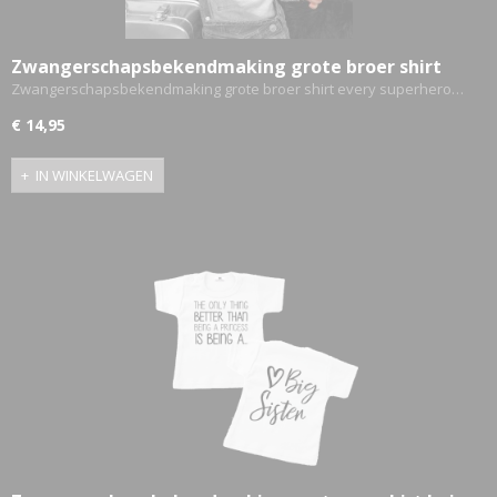
Zwangerschapsbekendmaking grote broer shirt
every superhero needs a sidekick met
Zwangerschapsbekendmaking grote broer shirt every superhero…
uitgerekende datum
€ 14,95
IN WINKELWAGEN