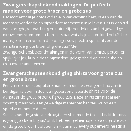
Zwangerschapsbekendmakingen: De perfecte
manier voor grote broer en grote zus
Het moment dat je ontdekt dat je in verwachting bent, is een van de
meest opwindende en bijzondere momenten in je leven. Het is een tijd
van vreugde, verwachting en natuurlijk het delen van het geweldige
nieuws met vrienden en familie. Maar wat als je al een kind hebt? Hoe
maak je het nieuws van de zwangerschap extra speciaal voor de
aanstaande grote broer of grote zus? Met
zwangerschapsbekendmakingen in de vorm van shirts, petten en
spijkerjasjes
, kun je deze bijzondere gelegenheid op een leuke en
creatieve manier vieren.
Zwangerschapsaankondiging shirts voor grote zus
en grote broer
Één van de meest populaire manieren om de zwangerschap aan te
shirts voor de
kondigen is door middel van gepersonaliseerde
aanstaande grote broer of grote zus
. Deze shirts zijn niet alleen
schattig, maar ook een geweldige manier om het nieuws op een
speelse manier te delen.
'this little miss
Stel je voor: de grote zus draagt een shirt met de tekst
is going to be a big sis'
'ik heb een geheimpje ik word grote zus'
of
'every superhero needs a
en de grote broer heeft een shirt aan met