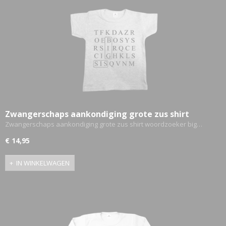
Zwangerschaps aankondiging grote zus shirt
woordzoeker big sis
Zwangerschaps aankondiging grote zus shirt woordzoeker big…
€ 14,95
IN WINKELWAGEN