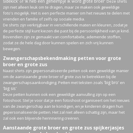
sidekick'
'ik heb een geheimpje ik word grote broer'
of
Deze shirts
zijn niet alleen leuk om te dragen, maar ze maken ook geweldige
foto's mogelijk. Het is een perfecte manier om het nieuws te delen met
vrienden en familie of zelfs op sociale media.
De shirts zijn verkrijgbaar in verschillende maten en kleuren, zodat je
de perfecte stijl kunt kiezen die past bij de persoonlijkheid van je kind.
Bovendien zijn ze gemaakt van comfortabele, ademende stoffen,
zodat ze de hele dag door kunnen spelen en zich vrij kunnen
bewegen.
Zwangerschapsbekendmaking petten voor grote
broer en grote zus
Naast shirts zijn gepersonaliseerde petten ook een geweldige manier
om de aanstaande grote broer of grote zus te betrekken bij de
'big bro'
zwangerschapsaankondiging. Petten met teksten zoals
en
'big sis'
Deze petten kunnen ook een geweldige aanvulling zijn op een
fotoshoot. Stel je voor dat je een fotoshoot organiseert om het nieuws
van de zwangerschap aan te kondigen, en je kinderen dragen hun
gepersonaliseerde petten. Het zal niet alleen schattig zijn, maar het
zal ook een blijvende herinnering creëren.
Aanstaande grote broer en grote zus spijkerjasjes