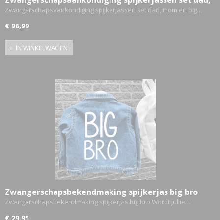
mom en big bro
Zwangerschapsaankondiging spijkerjassen set dad, mom en big…
€ 96,99
IN WINKELWAGEN
Zwangerschapsbekendmaking spijkerjas big bro
Zwangerschapsbekendmaking spijkerjas big bro Wordt jullie…
€ 29,95