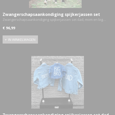
Zwangerschapsaankondiging spijkerjassen set
dad, mom en big sis
Zwangerschapsaankondiging spijkerjassen set dad, mom en big…
€ 96,99
IN WINKELWAGEN
Zwangerschapsaankondiging spijkerjassen set dad,