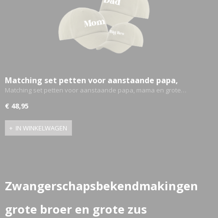
Matching set petten voor aanstaande papa,
mama en grote broer -
Matching set petten voor aanstaande papa, mama en grote…
Zwangerschapsbekendmaking
€ 48,95
IN WINKELWAGEN
Zwangerschapsbekendmakingen
grote broer en grote zus