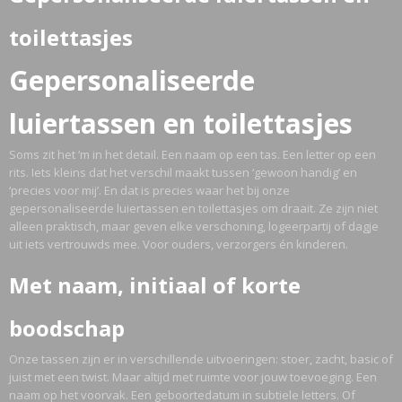
toilettasjes
Gepersonaliseerde
luiertassen en toilettasjes
Soms zit het ‘m in het detail. Een naam op een tas. Een letter op een
rits. Iets kleins dat het verschil maakt tussen ‘gewoon handig’ en
‘precies voor mij’. En dat is precies waar het bij onze
gepersonaliseerde luiertassen en toilettasjes om draait. Ze zijn niet
alleen praktisch, maar geven elke verschoning, logeerpartij of dagje
uit iets vertrouwds mee. Voor ouders, verzorgers én kinderen.
Met naam, initiaal of korte
boodschap
Onze tassen zijn er in verschillende uitvoeringen: stoer, zacht, basic of
juist met een twist. Maar altijd met ruimte voor jouw toevoeging. Een
naam op het voorvak. Een geboortedatum in subtiele letters. Of