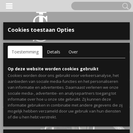
Cookies toestaan Opties
'S VOOR KINDEREN
Inloggen
Registreren
UW WINKELWAGEN
Toestemming
Details
Over
Geen producten
(0)
A, OPA & OMA.
Home
>
Webshop
> Gepersonaliseerde Luiertassen en
Op deze website worden cookies gebruikt
Toilettasjes
Cookies worden door ons gebruikt voor verkeersanalyse, het
aanbieden van sociale media-functies en het personaliseren
van informatie en advertenties. Daarnaast verlenen we onze
Sorteer op:
sociale media-, advertentie- en analysepartners toegang tot
informatie over hoe u onze site gebruikt. Zij kunnen deze
informatie gebruiken in combinatie met andere gegevens die zij
mogelijk hebben verzameld door uw gebruik van hun diensten
ERDE NAAM EN GEBOORTEJAAR
of die u hen hebt verstrekt.
LEERLOOK
LTJES