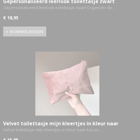
Gepersonaliseerd leerlook toilettasje zwart
Gepersonaliseerd leerlook toilettasje zwart Organizer de…
€ 18,95
IN WINKELWAGEN
Velvet toilettasje mijn kleertjes in kleur naar
keuze
Velvet toilettasje mijn kleertjes in kleur naar keuze…
€ 15,95