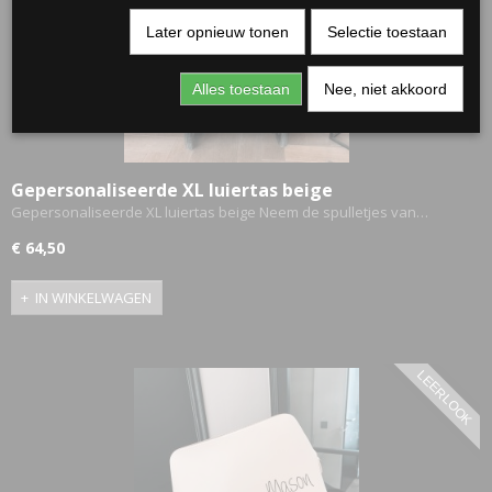
Later opnieuw tonen
Selectie toestaan
Alles toestaan
Nee, niet akkoord
Gepersonaliseerde XL luiertas beige
Gepersonaliseerde XL luiertas beige Neem de spulletjes van…
€ 64,50
RJASSEN
IN WINKELWAGEN
ES
LEERLOOK