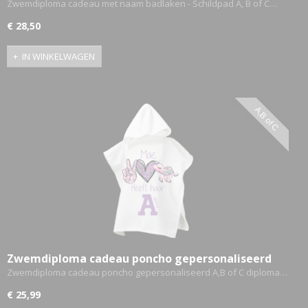
Schildpad A, B of C
Zwemdiploma cadeau met naam badlaken - Schildpad A, B of C…
€ 28,50
IN WINKELWAGEN
A,B of C
Zwemdiploma cadeau poncho gepersonaliseerd
A,B of C diploma - Schildpad
Zwemdiploma cadeau poncho gepersonaliseerd A,B of C diploma…
€ 25,99