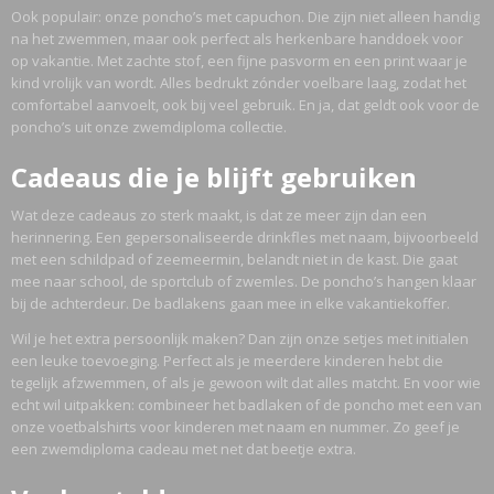
Ook populair: onze poncho’s met capuchon. Die zijn niet alleen handig
na het zwemmen, maar ook perfect als herkenbare handdoek voor
op vakantie. Met zachte stof, een fijne pasvorm en een print waar je
kind vrolijk van wordt. Alles bedrukt zónder voelbare laag, zodat het
comfortabel aanvoelt, ook bij veel gebruik. En ja, dat geldt ook voor de
poncho’s uit onze zwemdiploma collectie.
Cadeaus die je blijft gebruiken
Wat deze cadeaus zo sterk maakt, is dat ze meer zijn dan een
herinnering. Een gepersonaliseerde drinkfles met naam, bijvoorbeeld
met een schildpad of zeemeermin, belandt niet in de kast. Die gaat
mee naar school, de sportclub of zwemles. De poncho’s hangen klaar
bij de achterdeur. De badlakens gaan mee in elke vakantiekoffer.
Wil je het extra persoonlijk maken? Dan zijn onze setjes met initialen
een leuke toevoeging. Perfect als je meerdere kinderen hebt die
tegelijk afzwemmen, of als je gewoon wilt dat alles matcht. En voor wie
echt wil uitpakken: combineer het badlaken of de poncho met een van
onze voetbalshirts voor kinderen met naam en nummer. Zo geef je
een zwemdiploma cadeau met net dat beetje extra.