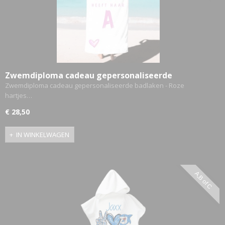
Zwemdiploma cadeau gepersonaliseerde
badlaken - Roze hartjes A,B,C
Zwemdiploma cadeau gepersonaliseerde badlaken - Roze
hartjes…
€ 28,50
IN WINKELWAGEN
A,B of C