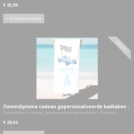
€ 25,99
IN WINKELWAGEN
A,B of C
Zwemdiploma cadeau gepersonaliseerde badlaken -
Raceauto A,B,C
Zwemdiploma cadeau gepersonaliseerde badlaken - Raceauto…
€ 28,50