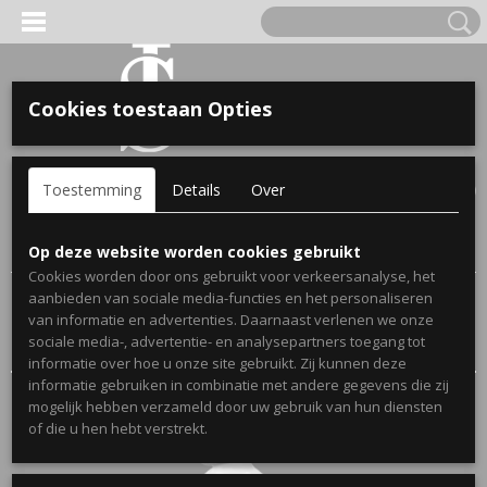
Cookies toestaan Opties
'S VOOR KINDEREN
Inloggen
Registreren
UW WINKELWAGEN
Toestemming
Details
Over
Geen producten
(0)
A, OPA & OMA.
Home
>
Webshop
> Zwemdiploma cadeaus met naam
Op deze website worden cookies gebruikt
Cookies worden door ons gebruikt voor verkeersanalyse, het
aanbieden van sociale media-functies en het personaliseren
Sorteer op:
van informatie en advertenties. Daarnaast verlenen we onze
sociale media-, advertentie- en analysepartners toegang tot
informatie over hoe u onze site gebruikt. Zij kunnen deze
informatie gebruiken in combinatie met andere gegevens die zij
mogelijk hebben verzameld door uw gebruik van hun diensten
ERDE NAAM EN GEBOORTEJAAR
of die u hen hebt verstrekt.
LTJES