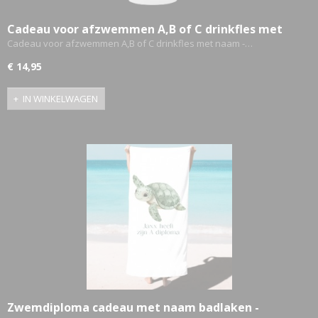
Cadeau voor afzwemmen A,B of C drinkfles met
naam - Schildpad
Cadeau voor afzwemmen A,B of C drinkfles met naam -…
€ 14,95
IN WINKELWAGEN
Zwemdiploma cadeau met naam badlaken -