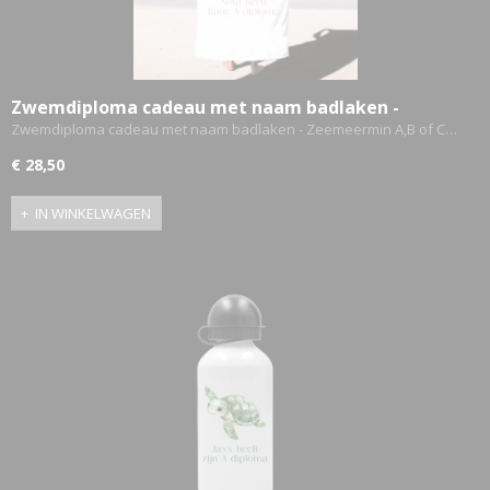
ETTASJES
Zwemdiploma cadeau met naam badlaken -
Zeemeermin A,B of C
Zwemdiploma cadeau met naam badlaken - Zeemeermin A,B of C…
€ 28,50
IN WINKELWAGEN
ERKLEDING