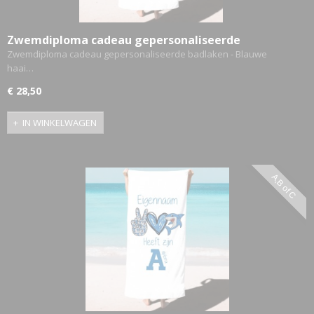
Zwemdiploma cadeau gepersonaliseerde
badlaken - Blauwe haai A,B,C
Zwemdiploma cadeau gepersonaliseerde badlaken - Blauwe
haai…
€ 28,50
IN WINKELWAGEN
A,B of C