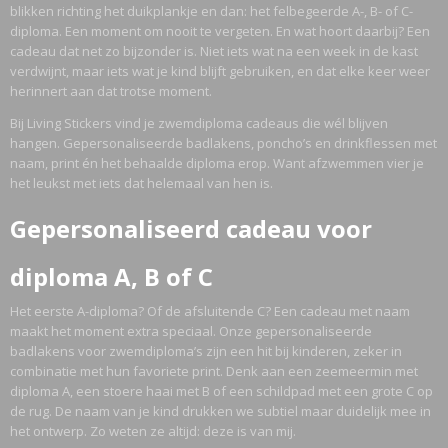
blikken richting het duikplankje en dan: het felbegeerde A-, B- of C-
diploma. Een moment om nooit te vergeten. En wat hoort daarbij? Een
cadeau dat net zo bijzonder is. Niet iets wat na een week in de kast
verdwijnt, maar iets wat je kind blijft gebruiken, en dat elke keer weer
herinnert aan dat trotse moment.
Bij Living Stickers vind je zwemdiploma cadeaus die wél blijven
hangen. Gepersonaliseerde badlakens, poncho’s en drinkflessen met
naam, print én het behaalde diploma erop. Want afzwemmen vier je
het leukst met iets dat helemaal van hen is.
Gepersonaliseerd cadeau voor
diploma A, B of C
Het eerste A-diploma? Of de afsluitende C? Een cadeau met naam
maakt het moment extra speciaal. Onze gepersonaliseerde
badlakens voor zwemdiploma’s zijn een hit bij kinderen, zeker in
combinatie met hun favoriete print. Denk aan een zeemeermin met
diploma A, een stoere haai met B of een schildpad met een grote C op
de rug. De naam van je kind drukken we subtiel maar duidelijk mee in
het ontwerp. Zo weten ze altijd: deze is van mij.