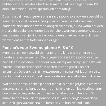
hebben, vooral als deze bedrukt is met zijn of haar eigennaam. Dit
maakt het cadeau extra speciaal en persoonlijk.
gepersonaliseerde poncho's
Daarnaast zijn onze
ook een geweldige
aanvulling op het cadeau. Ze zijn perfect voor na het zwemmen,
omdat ze snel kunnen worden aangetrokken en je kind warm houden.
Net als de badlakens kunnen de poncho's worden gepersonaliseerd
met de naam van je kind, waardoor ze een uniek en praktisch item
worden dat ze met trots kunnen dragen.
Poncho's voor Zwemdiploma A, B of C
Poncho's zijn een geweldige manier om je kind warm en droog te
gepersonaliseerde poncho's
houden na het zwemmen. Onze
zijn
niet alleen functioneel, maar ook leuk en stijlvol. Ze zijn gemaakt van
zachte, absorberende stof die perfect is voor gebruik na het
zwemmen. De poncho's zijn ontworpen om gemakkelijk aan en uit te
trekken, wat ze ideaal maakt voor kinderen die snel willen omkleden.
Wat deze poncho's echt bijzonder maakt, is de mogelijkheid om ze te
personaliseren. Je kunt de naam van je kind en een leuke afbeelding
laten toevoegen, zodat ze hun eigen unieke poncho hebben. Dit
maakt het dragen van de poncho nog leuker en zorgt ervoor dat je
kind zich speciaal voelt na het behalen van hun zwemdiploma.