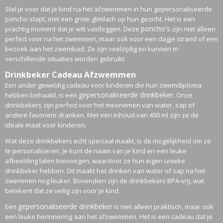
Stel je voor dat je kind na het afzwemmen in hun gepersonaliseerde
poncho stapt, met een grote glimlach op hun gezicht. Het is een
poncho's
prachtig moment dat je wilt vastleggen. Deze
zijn niet alleen
perfect voor na het zwemmen, maar ook voor een dagje strand of een
bezoek aan het zwembad. Ze zijn veelzijdig en kunnen in
verschillende situaties worden gebruikt.
Drinkbeker Cadeau Afzwemmen
Een ander geweldig cadeau voor kinderen die hun zwemdiploma
gepersonaliseerde drinkbeker
hebben behaald, is een
. Onze
drinkbekers zijn perfect voor het meenemen van water, sap of
andere favoriete dranken. Met een inhoud van 400 ml zijn ze de
ideale maat voor kinderen.
Wat deze drinkbekers echt speciaal maakt, is de mogelijkheid om ze
te personaliseren. Je kunt de naam van je kind en een leuke
afbeelding laten toevoegen, waardoor ze hun eigen unieke
drinkbeker hebben. Dit maakt het drinken van water of sap na het
zwemmen nog leuker. Bovendien zijn de drinkbekers BPA-vrij, wat
betekent dat ze veilig zijn voor je kind.
gepersonaliseerde drinkbeker
Een
is niet alleen praktisch, maar ook
een leuke herinnering aan het afzwemmen. Het is een cadeau dat je