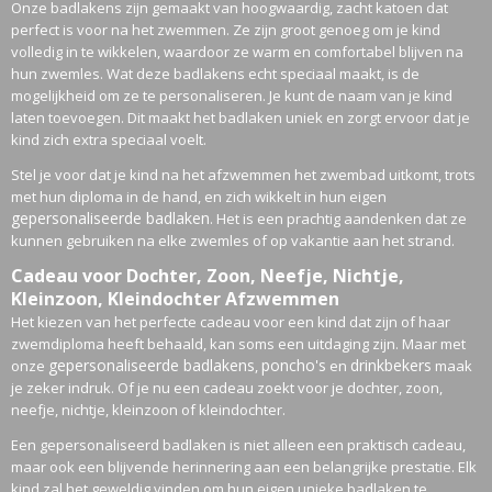
Onze badlakens zijn gemaakt van hoogwaardig, zacht katoen dat
perfect is voor na het zwemmen. Ze zijn groot genoeg om je kind
volledig in te wikkelen, waardoor ze warm en comfortabel blijven na
hun zwemles. Wat deze badlakens echt speciaal maakt, is de
mogelijkheid om ze te personaliseren. Je kunt de naam van je kind
laten toevoegen. Dit maakt het badlaken uniek en zorgt ervoor dat je
kind zich extra speciaal voelt.
Stel je voor dat je kind na het afzwemmen het zwembad uitkomt, trots
met hun diploma in de hand, en zich wikkelt in hun eigen
gepersonaliseerde badlaken
. Het is een prachtig aandenken dat ze
kunnen gebruiken na elke zwemles of op vakantie aan het strand.
Cadeau voor Dochter, Zoon, Neefje, Nichtje,
Kleinzoon, Kleindochter Afzwemmen
Het kiezen van het perfecte cadeau voor een kind dat zijn of haar
zwemdiploma heeft behaald, kan soms een uitdaging zijn. Maar met
gepersonaliseerde badlakens
poncho's
drinkbekers
onze
,
en
maak
je zeker indruk. Of je nu een cadeau zoekt voor je dochter, zoon,
neefje, nichtje, kleinzoon of kleindochter.
Een gepersonaliseerd badlaken is niet alleen een praktisch cadeau,
maar ook een blijvende herinnering aan een belangrijke prestatie. Elk
kind zal het geweldig vinden om hun eigen unieke badlaken te