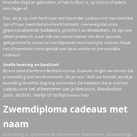
kind elke dag kan gebruiken, of het nu thuis is, op school of tijdens
een dagje uit.
Dus, als je op zoek bent naar een bijzonder cadeau voor een kind dat
zijn of haar zwemdiploma heeft behaald, overweeg dan onze
gepersonaliseerde badlakens
poncho's
drinkbekers
,
en
. Ze zijn niet
alleen praktisch, maar ook een mooie manier om deze speciale
gelegenheid te vieren en een blijvende herinnering te creëren. Maak
het afzwemmen onvergetelijk met deze unieke en persoonlijke
cadeaus!
Snelle levering en kwaliteit
Bij ons staat klanttevredenheid voorop. Daarom zorgen we ervoor dat
je bestelling snel wordt verwerkt. Als je voor 14:00 uur bestelt, wordt je
bestelling dezelfde dag nog verzonden. Dit betekent dat je snel het
cadeau voor het afzwemmen van je kleinzoon, kleindochter,
zoon, dochter, neefje of nichtje
binnen heb!
Zwemdiploma cadeaus met
naam
Er is weinig zo spannend als afzwemmen. Natte haren, zenuwachtige