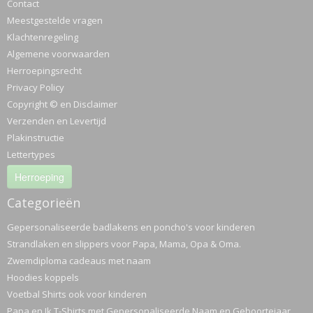
Contact
Meestgestelde vragen
Klachtenregeling
Algemene voorwaarden
Herroepingsrecht
Privacy Policy
Copyright © en Disclaimer
Verzenden en Levertijd
Plakinstructie
Lettertypes
Herroeping
Categorieën
Gepersonaliseerde badlakens en poncho's voor kinderen
Strandlaken en slippers voor Papa, Mama, Opa & Oma.
Zwemdiploma cadeaus met naam
Hoodies koppels
Voetbal Shirts ook voor kinderen
Papa en Ik T-Shirts met Gepersonaliseerde Naam en Geboortejaar