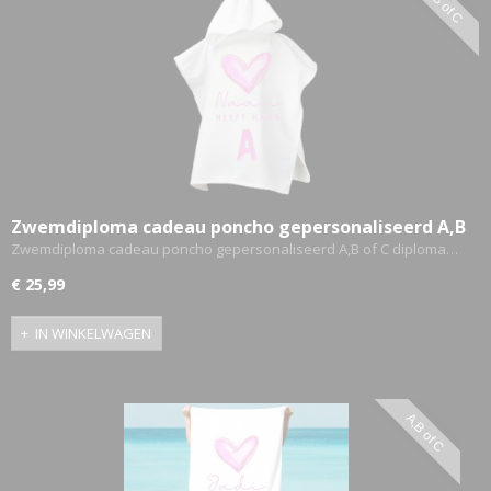
A,B of C
Zwemdiploma cadeau poncho gepersonaliseerd A,B
of C diploma - Roze hartjes
Zwemdiploma cadeau poncho gepersonaliseerd A,B of C diploma…
€ 25,99
IN WINKELWAGEN
A,B of C