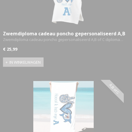
Zwemdiploma cadeau poncho gepersonaliseerd A,B
of C diploma - Haai
Zwemdiploma cadeau poncho gepersonaliseerd A,B of C diploma…
€ 25,99
IN WINKELWAGEN
A,B of C