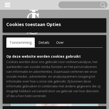
Cookies toestaan Opties
'S VOOR KINDEREN
Inloggen
Registreren
UW WINKELWAGEN
Toestemming
Details
Over
Geen producten
(0)
A, OPA & OMA.
Home
>
Webshop
>
Zwemdiploma cadeaus met naam
>
Op deze website worden cookies gebruikt
Zwemdiploma cadeau met naam badlaken - Zeemeermin A,B of
Cookies worden door ons gebruikt voor verkeersanalyse, het
C
aanbieden van sociale media-functies en het personaliseren
van informatie en advertenties. Daarnaast verlenen we onze
sociale media-, advertentie- en analysepartners toegang tot
informatie over hoe u onze site gebruikt. Zij kunnen deze
informatie gebruiken in combinatie met andere gegevens die zij
mogelijk hebben verzameld door uw gebruik van hun diensten
ERDE NAAM EN GEBOORTEJAAR
of die u hen hebt verstrekt.
LTJES