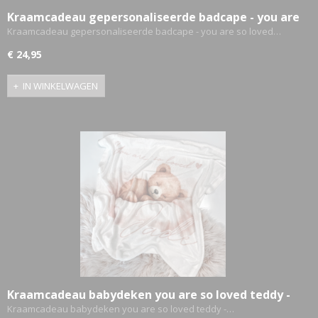
Kraamcadeau gepersonaliseerde badcape - you are
so loved
Kraamcadeau gepersonaliseerde badcape - you are so loved…
€ 24,95
IN WINKELWAGEN
Kraamcadeau babydeken you are so loved teddy -
Gepersonaliseerd
Kraamcadeau babydeken you are so loved teddy -…