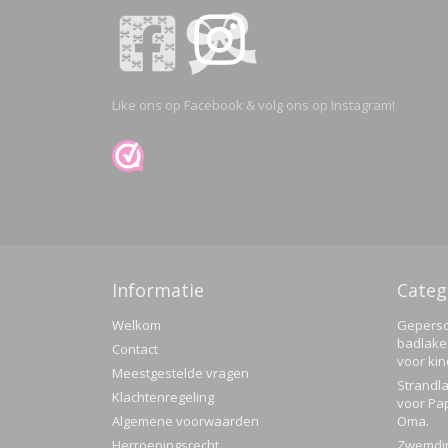
Like ons op Facebook & volg ons op Instagram!
Informatie
Categ
Welkom
Geperso
badlake
Contact
voor ki
Meestgestelde vragen
Strandla
Klachtenregeling
voor Pa
Algemene voorwaarden
Oma.
Herroepingsrecht
Zwemdi