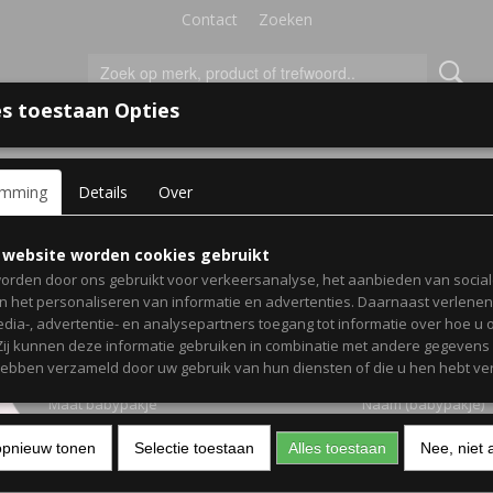
Contact
Zoeken
s toestaan Opties
'S VOOR KINDEREN
+
emming
Details
Over
set - Babypakje en knuffel met naam roze
Babycadeau set - Babypa
 website worden cookies gebruikt
orden door ons gebruikt voor verkeersanalyse, het aanbieden van socia
knuffel met naam roze
en het personaliseren van informatie en advertenties. Daarnaast verlene
edia-, advertentie- en analysepartners toegang tot informatie over hoe u 
 Zij kunnen deze informatie gebruiken in combinatie met andere gegevens d
€ 35,95
(inclusief btw 21%)
hebben verzameld door uw gebruik van hun diensten of die u hen hebt ver
Maat babypakje
Naam (babypakje)
opnieuw tonen
Selectie toestaan
Alles toestaan
Nee, niet 
Aantal