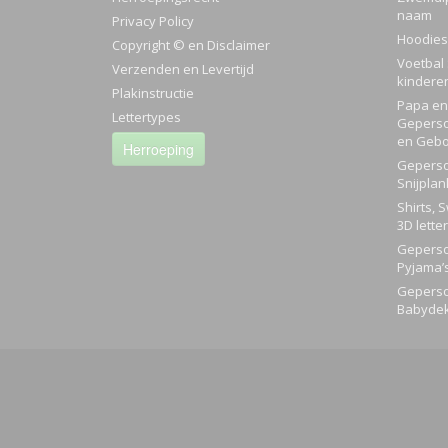
naam
Privacy Policy
Hoodies
Copyright © en Disclaimer
Voetbal 
Verzenden en Levertijd
kindere
Plakinstructie
Papa en 
Lettertypes
Geperso
en Gebo
Herroeping
Geperso
Snijplan
Shirts, 
3D lette
Geperso
Pyjama’
Geperso
Babyde