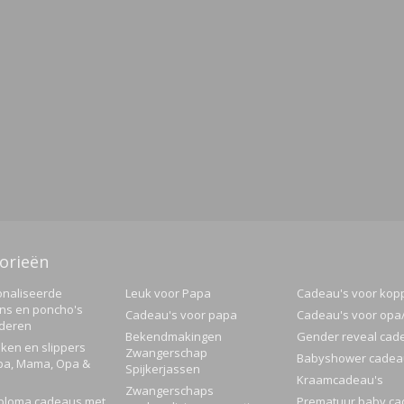
orieën
naliseerde
Leuk voor Papa
Cadeau's voor kop
ns en poncho's
Cadeau's voor papa
Cadeau's voor op
nderen
Bekendmakingen
Gender reveal cad
ken en slippers
Zwangerschap
Babyshower cadea
pa, Mama, Opa &
Spijkerjassen
Kraamcadeau's
Zwangerschaps
ploma cadeaus met
Prematuur baby ca