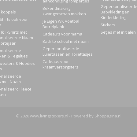
aankondiging rompertjes
Gepersonaliseerd
Bekendmaking
 koppels
Babykleding en
zwangerschap mokken
Kinderkleding
Shirts ook voor
Je Eigen WK Voetbal
n
Stickers
Borrelplank
Ik T-Shirts met
Setjes met initialen
Cadeau's voor mama
naliseerde Naam
Back to school met naam
ortejaar
Gepersonaliseerde
naliseerde
Luiertassen en Toilettasjes
ken & Tegeltjes
Cadeaus voor
Sweaters & Hoodies
kraamverzorgsters
rs
naliseerde
s met Naam
naliseerd Fleece
ken
© 2026 www.livingstickers.nl - Powered by Shoppagina.nl