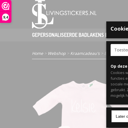
9,4
Cookie
GEPERSONALISEERDE BADLAKENS EN PONCHO
Toest
Home
>
Webshop
>
Kraamcadeau's
> Babycadeau 
Op deze
Cookies w
functies 
sociale m
gebruikt.
mogelijk 
Later 