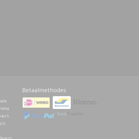
Betaalmethodes
pels
a/oma
eau's
u's
deau's