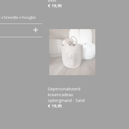
Beer
€ 19,95
te x breedte x hoogte)
Gepersonaliseerd
kraamcadeau
opbergmand - Sand
€ 19,95