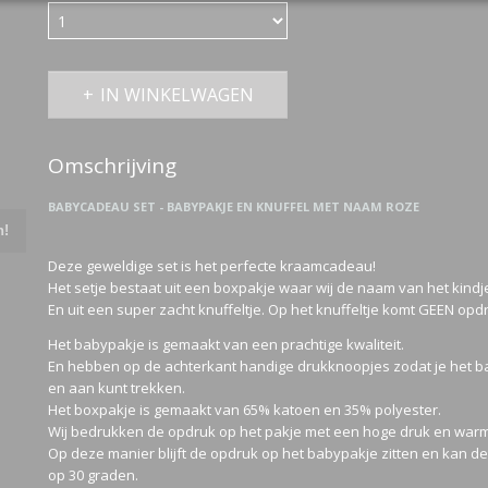
IN WINKELWAGEN
Omschrijving
BABYCADEAU SET - BABYPAKJE EN KNUFFEL MET NAAM ROZE
n!
Deze geweldige set is het perfecte kraamcadeau!
Het setje bestaat uit een boxpakje waar wij de naam van het kind
En uit een super zacht knuffeltje. Op het knuffeltje komt GEEN opd
Het babypakje is gemaakt van een prachtige kwaliteit.
En hebben op de achterkant handige drukknoopjes zodat je het ba
en aan kunt trekken.
Het boxpakje is gemaakt van 65% katoen en 35% polyester.
Wij bedrukken de opdruk op het pakje met een hoge druk en warm
Op deze manier blijft de opdruk op het babypakje zitten en kan
op 30 graden.