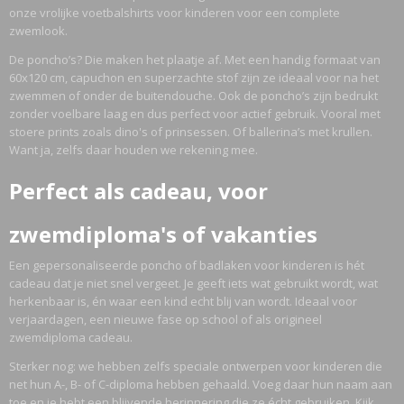
onze vrolijke voetbalshirts voor kinderen voor een complete
zwemlook.
De poncho’s? Die maken het plaatje af. Met een handig formaat van
60x120 cm, capuchon en superzachte stof zijn ze ideaal voor na het
zwemmen of onder de buitendouche. Ook de poncho’s zijn bedrukt
zonder voelbare laag en dus perfect voor actief gebruik. Vooral met
stoere prints zoals dino's of prinsessen. Of ballerina’s met krullen.
Want ja, zelfs daar houden we rekening mee.
Perfect als cadeau, voor
zwemdiploma's of vakanties
Een gepersonaliseerde poncho of badlaken voor kinderen is hét
cadeau dat je niet snel vergeet. Je geeft iets wat gebruikt wordt, wat
herkenbaar is, én waar een kind echt blij van wordt. Ideaal voor
verjaardagen, een nieuwe fase op school of als origineel
zwemdiploma cadeau.
Sterker nog: we hebben zelfs speciale ontwerpen voor kinderen die
net hun A-, B- of C-diploma hebben gehaald. Voeg daar hun naam aan
toe en je hebt een blijvende herinnering die ze écht gebruiken. Kijk