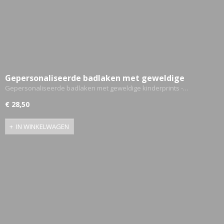
Gepersonaliseerde badlaken met geweldige
kinderprints - Konijn en teddy ballerina
Gepersonaliseerde badlaken met geweldige kinderprints -…
€ 28,50
IN WINKELWAGEN