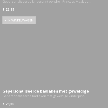
Gepersonaliseerde kinderprint poncho - Princess Maak de…
€ 25,99
IN WINKELWAGEN
Gepersonaliseerde badlaken met geweldige
kinderpint - Princess
Gepersonaliseerde badlaken met geweldige kinderpint -…
€ 28,50