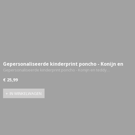
Gepersonaliseerde kinderprint poncho - Konijn en
teddy ballerina
Gepersonaliseerde kinderprint poncho - Konijn en teddy…
€ 25,99
IN WINKELWAGEN