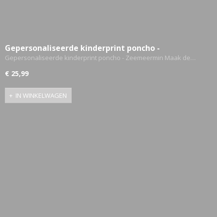
Gepersonaliseerde kinderprint poncho -
Zeemeermin
Gepersonaliseerde kinderprint poncho - Zeemeermin Maak de…
€ 25,99
IN WINKELWAGEN