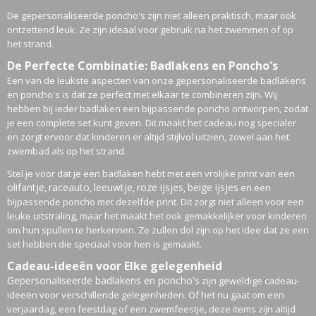
De gepersonaliseerde poncho's zijn niet alleen praktisch, maar ook
ontzettend leuk. Ze zijn ideaal voor gebruik na het zwemmen of op
het strand.
De Perfecte Combinatie: Badlakens en Poncho's
Een van de leukste aspecten van onze gepersonaliseerde badlakens
en poncho's is dat ze perfect met elkaar te combineren zijn. Wij
hebben bij ieder badlaken een bijpassende poncho ontworpen, zodat
je een complete set kunt geven. Dit maakt het cadeau nog specialer
en zorgt ervoor dat kinderen er altijd stijlvol uitzien, zowel aan het
zwembad als op het strand.
Stel je voor dat je een badlaken hebt met een vrolijke print van een
olifantje
raceauto
leeuwtje
roze ijsjes
beige ijsjes
,
,
,
,
en een
bijpassende poncho met dezelfde print. Dit zorgt niet alleen voor een
leuke uitstraling, maar het maakt het ook gemakkelijker voor kinderen
om hun spullen te herkennen. Ze zullen dol zijn op het idee dat ze een
set hebben die speciaal voor hen is gemaakt.
Cadeau-ideeën voor Elke gelegenheid
Gepersonaliseerde badlakens en poncho's
zijn geweldige cadeau-
ideeën voor verschillende gelegenheden. Of het nu gaat om een
verjaardag, een feestdag of een zwemfeestje, deze items zijn altijd