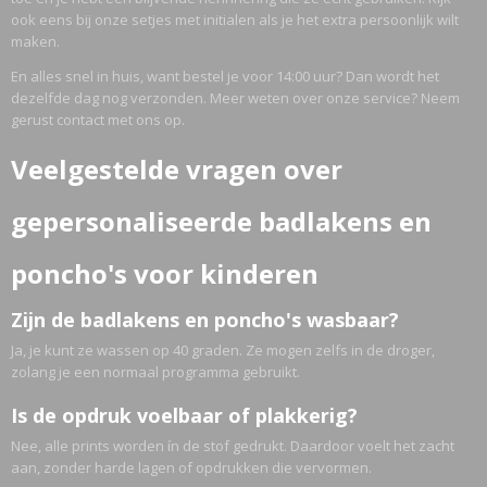
ook eens bij onze setjes met initialen als je het extra persoonlijk wilt
maken.
En alles snel in huis, want bestel je voor 14:00 uur? Dan wordt het
dezelfde dag nog verzonden. Meer weten over onze service? Neem
gerust contact met ons op.
Veelgestelde vragen over
gepersonaliseerde badlakens en
poncho's voor kinderen
Zijn de badlakens en poncho's wasbaar?
Ja, je kunt ze wassen op 40 graden. Ze mogen zelfs in de droger,
zolang je een normaal programma gebruikt.
Is de opdruk voelbaar of plakkerig?
Nee, alle prints worden ín de stof gedrukt. Daardoor voelt het zacht
aan, zonder harde lagen of opdrukken die vervormen.