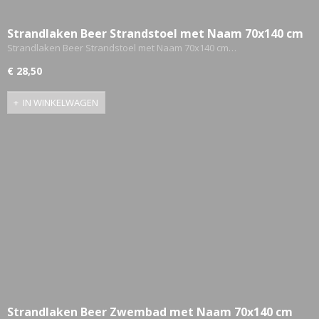
Strandlaken Beer Strandstoel met Naam 70x140 cm
Gepersonaliseerd
Strandlaken Beer Strandstoel met Naam 70x140 cm…
€ 28,50
IN WINKELWAGEN
Strandlaken Beer Zwembad met Naam 70x140 cm