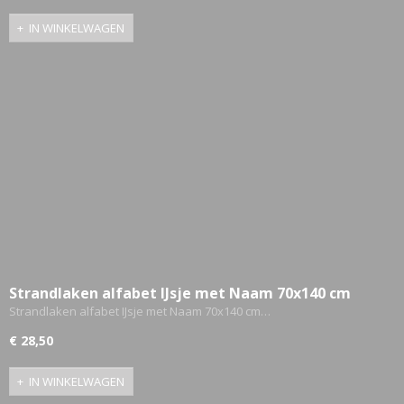
IN WINKELWAGEN
Strandlaken alfabet IJsje met Naam 70x140 cm
Gepersonaliseerd
Strandlaken alfabet IJsje met Naam 70x140 cm…
€ 28,50
IN WINKELWAGEN