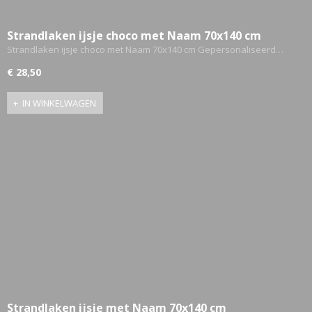
Strandlaken ijsje choco met Naam 70x140 cm
Gepersonaliseerd
Strandlaken ijsje choco met Naam 70x140 cm Gepersonaliseerd…
€ 28,50
IN WINKELWAGEN
Strandlaken ijsje met Naam 70x140 cm