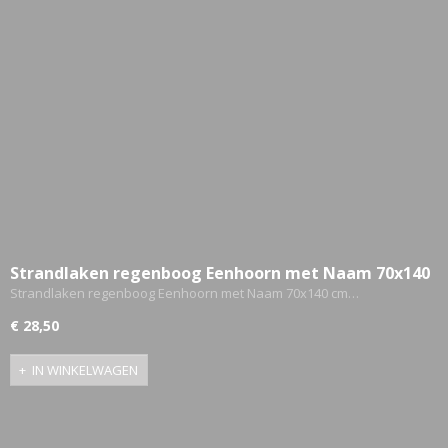
Strandlaken regenboog Eenhoorn met Naam 70x140
cm Gepersonaliseerd
Strandlaken regenboog Eenhoorn met Naam 70x140 cm…
€ 28,50
IN WINKELWAGEN