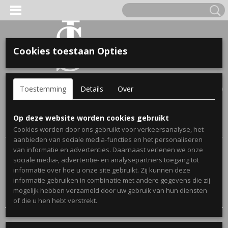
Cookies toestaan Opties
'S VOOR KINDEREN
Inloggen
Registreren
UW WINKELWAGEN
Toestemming
Details
Over
Geen producten
(0)
A, OPA & OMA.
Home
>
Webshop
> Gepersonaliseerde badlakens en poncho's
Op deze website worden cookies gebruikt
voor kinderen
Cookies worden door ons gebruikt voor verkeersanalyse, het
aanbieden van sociale media-functies en het personaliseren
van informatie en advertenties. Daarnaast verlenen we onze
Sorteer op:
sociale media-, advertentie- en analysepartners toegang tot
informatie over hoe u onze site gebruikt. Zij kunnen deze
1
2
3
»
informatie gebruiken in combinatie met andere gegevens die zij
mogelijk hebben verzameld door uw gebruik van hun diensten
ERDE NAAM EN GEBOORTEJAAR
of die u hen hebt verstrekt.
LTJES