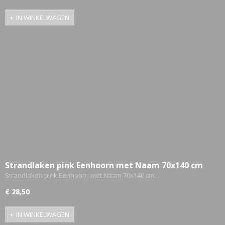
IN WINKELWAGEN
Strandlaken pink Eenhoorn met Naam 70x140 cm
Gepersonaliseerd
Strandlaken pink Eenhoorn met Naam 70x140 cm…
€ 28,50
IN WINKELWAGEN