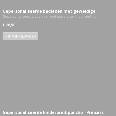
Gepersonaliseerde badlaken met geweldige
kinderprint - Zeemeermin
Gepersonaliseerde badlaken met geweldige kinderprint -…
€ 28,50
IN WINKELWAGEN
Gepersonaliseerde kinderprint poncho - Princess