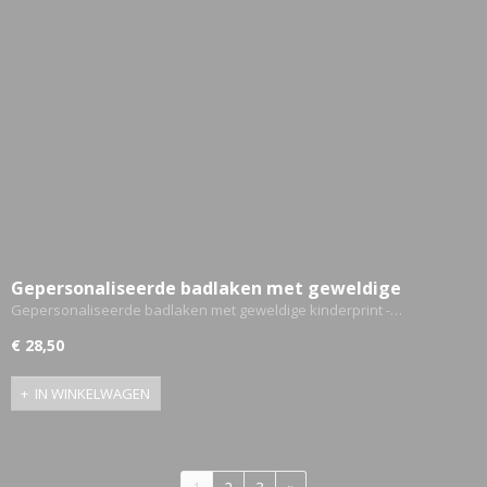
Gepersonaliseerde badlaken met geweldige
kinderprint - Unicorn
Gepersonaliseerde badlaken met geweldige kinderprint -…
€ 28,50
IN WINKELWAGEN