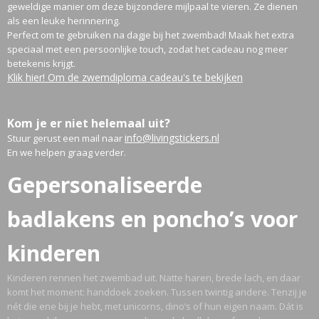
geweldige manier om deze bijzondere mijlpaal te vieren. Ze dienen
als een leuke herinnering.
Perfect om te gebruiken na dagje bij het zwembad! Maak het extra
speciaal met een persoonlijke touch, zodat het cadeau nog meer
betekenis krijgt.
Klik hier! Om de zwemdiploma cadeau's te bekijken
Kom je er niet helemaal uit?
info@livingstickers.nl
Stuur gerust een mail naar
En we helpen graag verder.
Gepersonaliseerde
badlakens en poncho’s voor
kinderen
Kinderen rennen het zwembad uit. Natte haren, brede lach, en daar
komt het moment: handdoek zoeken. Tussen twintig andere. Tenzij je
nét die ene bij je hebt, met unicorns, dino’s of hun eigen naam. Dát is