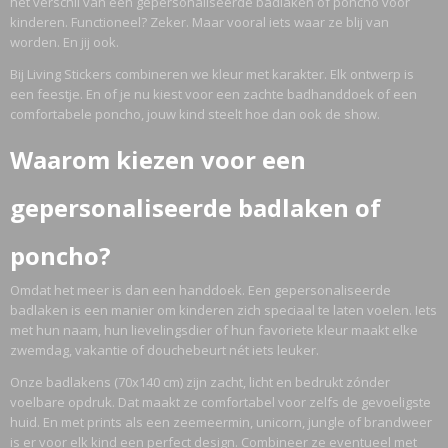
het verschil van een gepersonaliseerde badlaken of poncho voor
kinderen. Functioneel? Zeker. Maar vooral iets waar ze blij van
worden. En jij ook.
Bij Living Stickers combineren we kleur met karakter. Elk ontwerp is
een feestje. En of je nu kiest voor een zachte badhanddoek of een
comfortabele poncho, jouw kind steelt hoe dan ook de show.
Waarom kiezen voor een
gepersonaliseerde badlaken of
poncho?
Omdat het meer is dan een handdoek. Een gepersonaliseerde
badlaken is een manier om kinderen zich speciaal te laten voelen. Iets
met hun naam, hun lievelingsdier of hun favoriete kleur maakt elke
zwemdag, vakantie of douchebeurt nét iets leuker.
Onze badlakens (70x140 cm) zijn zacht, licht en bedrukt zónder
voelbare opdruk. Dat maakt ze comfortabel voor zelfs de gevoeligste
huid. En met prints als een zeemeermin, unicorn, jungle of brandweer
is er voor elk kind een perfect design. Combineer ze eventueel met