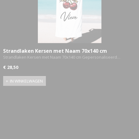
ETTASJES
Strandlaken Kersen met Naam 70x140 cm
Gepersonaliseerd
Strandlaken Kersen met Naam 70x140 cm Gepersonaliseerd…
€ 28,50
IN WINKELWAGEN
ERKLEDING