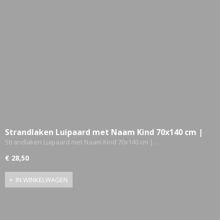
Strandlaken Luipaard met Naam Kind 70x140 cm |
Gepersonaliseerde Badhanddoek | Livingstickers
Strandlaken Luipaard met Naam Kind 70x140 cm |…
€ 28,50
IN WINKELWAGEN