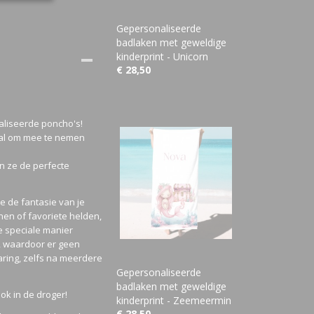
Gepersonaliseerde
badlaken met geweldige
kinderprint - Unicorn
€ 28,50
aliseerde poncho's!
aal om mee te nemen
n ze de perfecte
ie de fantasie van je
onen of favoriete helden,
de speciale manier
t, waardoor er geen
aring, zelfs na meerdere
Gepersonaliseerde
badlaken met geweldige
k in de droger!
kinderprint - Zeemeermin
€ 28,50