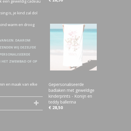
ook een geweldig cadeau
ng is, je kind zal dol
 kind warm en droog
NTVANGEN. DAAROM
ERZENDEN WIJ DEZELFDE
EPERSONALISEERDE
N HET ZWEMBAD OF OP
min en maak van elke
Gepersonaliseerde
badlaken met geweldige
kinderprints - Konijn en
teddy ballerina
€ 28,50