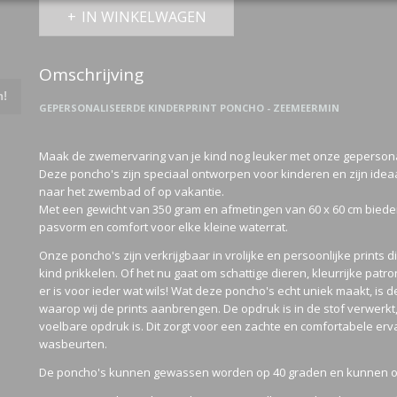
IN WINKELWAGEN
Omschrijving
n!
GEPERSONALISEERDE KINDERPRINT PONCHO - ZEEMEERMIN
Maak de zwemervaring van je kind nog leuker met onze geperson
Deze poncho's zijn speciaal ontworpen voor kinderen en zijn ide
naar het zwembad of op vakantie.
Met een gewicht van 350 gram en afmetingen van 60 x 60 cm biede
pasvorm en comfort voor elke kleine waterrat.
Onze poncho's zijn verkrijgbaar in vrolijke en persoonlijke prints d
kind prikkelen. Of het nu gaat om schattige dieren, kleurrijke patr
er is voor ieder wat wils! Wat deze poncho's echt uniek maakt, is 
waarop wij de prints aanbrengen. De opdruk is in de stof verwerk
voelbare opdruk is. Dit zorgt voor een zachte en comfortabele erv
wasbeurten.
De poncho's kunnen gewassen worden op 40 graden en kunnen oo