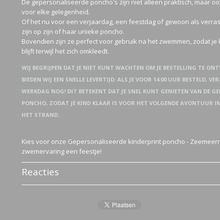
De gepersonaliseerde poncho's zijn niet alleen praktisch, maar 
voor elke gelegenheid.
Of het nu voor een verjaardag, een feestdag of gewoon als verrassi
zijn op zijn of haar unieke poncho.
Bovendien zijn ze perfect voor gebruik na het zwemmen, zodat je
blijft terwijl het zich omkleedt.
WIJ BEGRIJPEN DAT JE NIET KUNT WACHTEN OM JE BESTELLING TE O
BIEDEN WIJ EEN SNELLE LEVERTIJD: ALS JE VOOR 14:00 UUR BESTELD, V
WERKDAG NOG! DIT BETEKENT DAT JE SNEL KUNT GENIETEN VAN DE G
PONCHO, ZODAT JE KIND KLAAR IS VOOR HET VOLGENDE AVONTUUR I
HET STRAND.
Kies voor onze Gepersonaliseerde kinderprint poncho - Zeemeer
zwemervaring een feestje!
Reacties