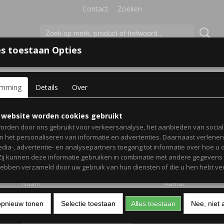
Contact
Zoeken
s toestaan Opties
'S VOOR KINDEREN
+
emming
Details
Over
en poncho's voor kinderen
> Gepersonaliseerde kinderprint ponc
Gepersonaliseerde kinde
 website worden cookies gebruikt
orden door ons gebruikt voor verkeersanalyse, het aanbieden van socia
poncho - Zeemeermin
en het personaliseren van informatie en advertenties. Daarnaast verlene
edia-, advertentie- en analysepartners toegang tot informatie over hoe u 
 Zij kunnen deze informatie gebruiken in combinatie met andere gegevens d
€ 25,99
(inclusief btw 21%)
hebben verzameld door uw gebruik van hun diensten of die u hen hebt ver
Naam
Aantal
opnieuw tonen
Selectie toestaan
Alles toestaan
Nee, niet 