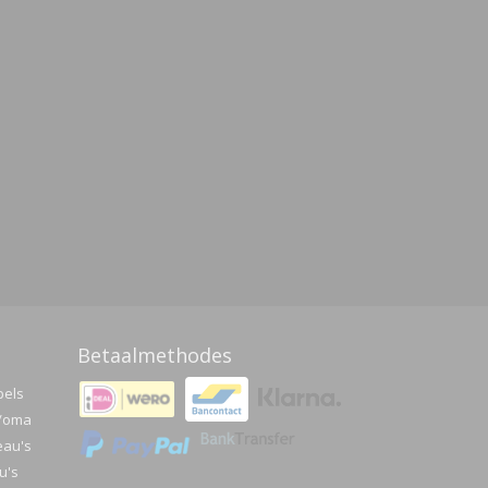
Betaalmethodes
pels
a/oma
eau's
u's