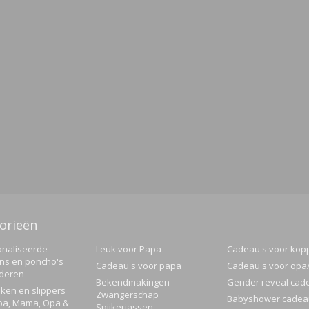
orieën
naliseerde
Leuk voor Papa
Cadeau's voor kop
ns en poncho's
Cadeau's voor papa
Cadeau's voor op
nderen
Bekendmakingen
Gender reveal cad
ken en slippers
Zwangerschap
Babyshower cadea
pa, Mama, Opa &
Spijkerjassen