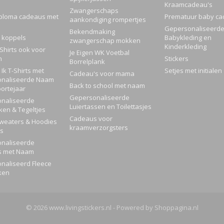
Kraamcadeau's
Zwangerschaps
ploma cadeaus met
Prematuur baby ca
aankondiging rompertjes
Gepersonaliseerd
Bekendmaking
 koppels
Babykleding en
zwangerschap mokken
Kinderkleding
Shirts ook voor
Je Eigen WK Voetbal
n
Stickers
Borrelplank
Ik T-Shirts met
Setjes met initialen
Cadeau's voor mama
naliseerde Naam
Back to school met naam
ortejaar
Gepersonaliseerde
naliseerde
Luiertassen en Toilettasjes
ken & Tegeltjes
Cadeaus voor
Sweaters & Hoodies
kraamverzorgsters
rs
naliseerde
s met Naam
naliseerd Fleece
ken
© 2026 www.livingstickers.nl - Powered by Shoppagina.nl