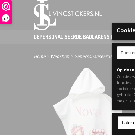
9,4
Cookie
GEPERSONALISEERDE BADLAKENS EN PONCHO
Toest
Home
>
Webshop
>
Gepersonaliseerde badlakens 
Op deze
Cookies w
functies 
sociale m
gebruikt.
mogelijk 
Later 