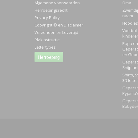
Algemene voorwaarden
Oma.
Herroepingsrecht
Zwemdi
naam
Privacy Policy
Hoodies
Copyright © en Disclaimer
Voetbal 
Verzenden en Levertijd
kindere
Plakinstructie
Papa en 
Lettertypes
Geperso
en Gebo
Herroeping
Geperso
Snijplan
Shirts, 
3D lette
Geperso
Pyjama’
Geperso
Babyde