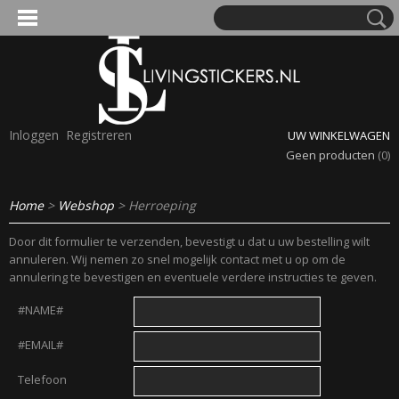
'S VOOR KINDEREN
Inloggen
Registreren
UW WINKELWAGEN
Geen producten
(0)
A, OPA & OMA.
Home
>
Webshop
> Herroeping
Door dit formulier te verzenden, bevestigt u dat u uw bestelling wilt
annuleren. Wij nemen zo snel mogelijk contact met u op om de
annulering te bevestigen en eventuele verdere instructies te geven.
#NAME#
ERDE NAAM EN GEBOORTEJAAR
#EMAIL#
LTJES
Telefoon