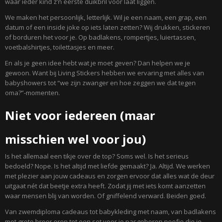
waar ieder kind z’n eerste duikbril voor laat liggen.
We maken het persoonlijk, letterlijk. Wil je een naam, een grap, een
datum of een inside joke op iets laten zetten? Wij drukken, stickeren
of borduren het voor je. Op badlakens, rompertjes, luiertassen,
voetbalshirtjes, toilettasjes en meer.
En als je geen idee hebt wat je moet geven? Dan helpen we je
gewoon. Want bij Living Stickers hebben we ervaring met alles van
babyshowers tot “we zijn zwanger en hoe zeggen we dat tegen
oma?”-momenten.
Niet voor iedereen (maar
misschien wel voor jou)
Is het allemaal een tikje over de top? Soms wel. Is het serieus
bedoeld? Nope. Is het altijd met liefde gemaakt? Ja. Altijd. We werken
met plezier aan jouw cadeaus en zorgen ervoor dat alles wat de deur
uitgaat nét dat beetje extra heeft. Zodat jij met iets komt aanzetten
waar mensen blij van worden. Of gniffelend verward. Beiden goed.
Van zwemdiploma cadeaus tot babykleding met naam, van badlakens
met grote broer erop tot een set voor je pasgeboren neefje die je