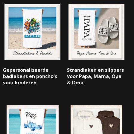
Gepersonaliseerde
Strandlaken en slippers
RJASSEN
badlakens en poncho's
voor Papa, Mama, Opa
voor kinderen
& Oma.
ES