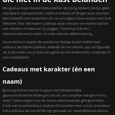
We gaan je maar meteen teleurstellen: bij Living Stickers vind je géén
standaard cadeaubonnen, zielloze mokken of dingen waar mensen
later beleefd voor bedanken om ze vervolgens linea recta in een la te
flikkeren. Nee. Wij maken cadeaus waar mensen om moeten lachen,
van smelten, of waarvan ze zeggen: “Ooooh ja! Dát dus.”
Gepersonaliseerd, uniek, en vaak met een dikke knipoog.
Onze missie is simpel: de wereld een beetje leuker maken met
cadeaus die blijven plakken, letterlijk als het stickers zijn, en figuurlijk
als je de naam van je baby terugziet op een badponcho, rompertje of
mini voetbalshirt.
Cadeaus met karakter (én een
naam)
Bij Living Stickers kun je losgaan met initialensetjes,
gepersonaliseerde kleding en tassen, en complete ‘wat-geef-ik-nu-
weer?’-oplossingen voor de meest uiteenlopende gelegenheden.
Denk aan kraamcadeaus waar je écht punten mee scoort, prematuur
babycadeaus die met liefde zijn gemaakt, en zwemdiplomacadeaus