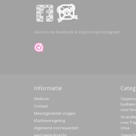
Like ons op Facebook & volg ons op Instagram!
Informatie
Categ
Welkom
Geperso
badlake
Contact
voor ki
Meestgestelde vragen
Strandla
Klachtenregeling
voor Pa
Algemene voorwaarden
Oma.
Herroepingsrecht
Zwemdi