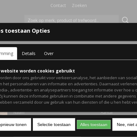
Contact
Zoeken
s toestaan Opties
'S VOOR KINDEREN
+
emming
Details
Over
oxopbergzak met eigennaam - Ballerina
Opbergzak boxopbergza
 website worden cookies gebruikt
orden door ons gebruikt voor verkeersanalyse, het aanbieden van socia
eigennaam - Ballerina
en het personaliseren van informatie en advertenties. Daarnaast verlene
edia-, advertentie- en analysepartners toegang tot informatie over hoe u 
 Zij kunnen deze informatie gebruiken in combinatie met andere gegevens d
€ 25,99
(inclusief btw 21%)
hebben verzameld door uw gebruik van hun diensten of die u hen hebt ver
Naam
Aantal
opnieuw tonen
Selectie toestaan
Alles toestaan
Nee, niet 