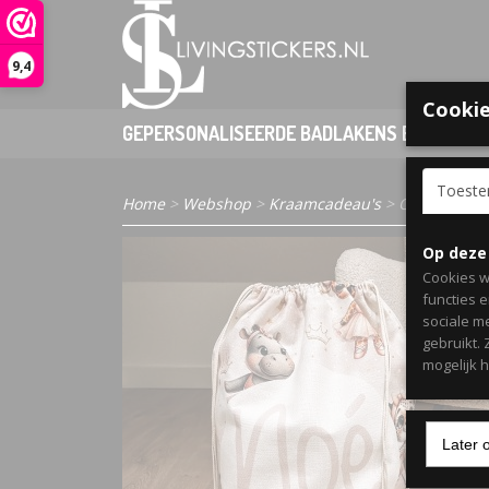
9,4
Cookie
GEPERSONALISEERDE BADLAKENS EN PONCHO
Toest
Home
>
Webshop
>
Kraamcadeau's
> Opbergzak b
Op deze
Cookies w
functies 
sociale m
gebruikt.
mogelijk 
Later 