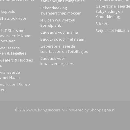
aankondiging rompertjes
Gepersonaliseerd
Bekendmaking
 koppels
Babykleding en
zwangerschap mokken
Kinderkleding
Shirts ook voor
Je Eigen WK Voetbal
n
Stickers
Borrelplank
Ik T-Shirts met
Setjes met initialen
Cadeau's voor mama
naliseerde Naam
Back to school met naam
ortejaar
Gepersonaliseerde
naliseerde
Luiertassen en Toilettasjes
ken & Tegeltjes
Cadeaus voor
Sweaters & Hoodies
kraamverzorgsters
rs
naliseerde
s met Naam
naliseerd Fleece
ken
© 2026 www.livingstickers.nl - Powered by Shoppagina.nl