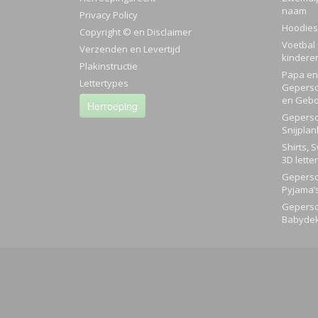
naam
Privacy Policy
Hoodies
Copyright © en Disclaimer
Voetbal 
Verzenden en Levertijd
kindere
Plakinstructie
Papa en 
Lettertypes
Geperso
en Gebo
Herroeping
Geperso
Snijplan
Shirts, 
3D lette
Geperso
Pyjama’
Geperso
Babyde