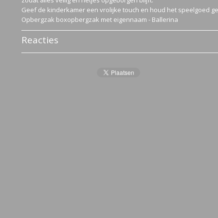
zodat alles veilig en netjes opgeborgen blijft.
Geef de kinderkamer een vrolijke touch en houd het speelgoed g
Opbergzak boxopbergzak met eigennaam - Ballerina
Reacties