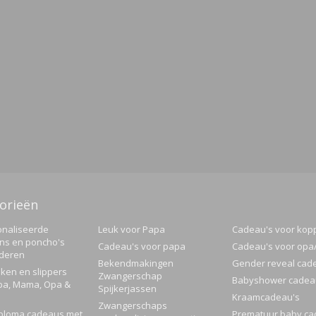
orieën
naliseerde
Leuk voor Papa
Cadeau's voor kop
ns en poncho's
Cadeau's voor papa
Cadeau's voor op
nderen
Bekendmakingen
Gender reveal cad
ken en slippers
Zwangerschap
Babyshower cadea
pa, Mama, Opa &
Spijkerjassen
Kraamcadeau's
Zwangerschaps
ploma cadeaus met
Prematuur baby ca