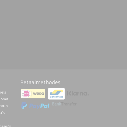
Betaalmethodes
pels
a/oma
eau's
u's
deau's