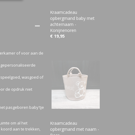
Kraamcadeau
opbergmand baby met
achternaam -
Konijnenoren
€ 19,95
derkamer of voor aan de
ze gepersonaliseerde
 speelgoed, wasgoed of
or de opdruk niet
het pasgeboren baby'tje
uimte om al het
Kraamcadeau
 koord aan te trekken,
opbergmand met naam -