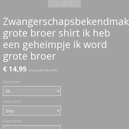
Zwangerschapsbekendmak
ETTASJES
grote broer shirt ik heb
een geheimpje ik word
grote broer
€ 14,95
(inclusief btw 21%)
Maat shirt
Kleur shirt
Kleur tekst
ERKLEDING