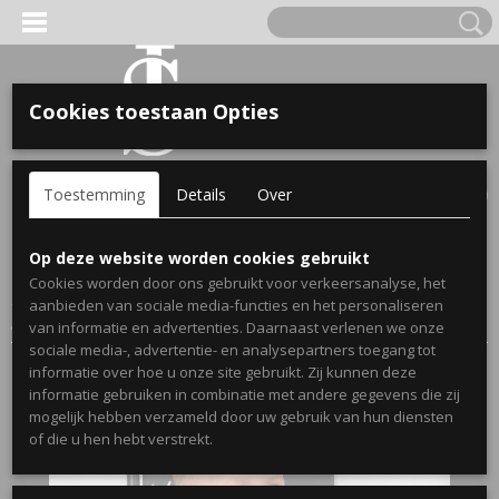
Cookies toestaan Opties
'S VOOR KINDEREN
Inloggen
Registreren
UW WINKELWAGEN
Toestemming
Details
Over
Geen producten
(0)
A, OPA & OMA.
Home
>
Webshop
>
Bekendmakingen Zwangerschap
Op deze website worden cookies gebruikt
Spijkerjassen
>
Bekendmaking Broer/Zus
>
Cookies worden door ons gebruikt voor verkeersanalyse, het
Zwangerschapsbekendmaking grote broer shirt ik heb een
aanbieden van sociale media-functies en het personaliseren
geheimpje ik word grote broer
van informatie en advertenties. Daarnaast verlenen we onze
sociale media-, advertentie- en analysepartners toegang tot
informatie over hoe u onze site gebruikt. Zij kunnen deze
informatie gebruiken in combinatie met andere gegevens die zij
mogelijk hebben verzameld door uw gebruik van hun diensten
ERDE NAAM EN GEBOORTEJAAR
of die u hen hebt verstrekt.
LTJES