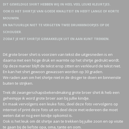
DIT GEWELDIGE SHIRT HEBBEN WIJ IN HEEL VEEL LEUKE KLEURTJES.
OOK IS HET SHIRTJE VAN GOEDE KWALITEIT EN HEEFT LANGE OF KORTE
MOUWEN.
EN NATUURLIJK NIET TE VERGETEN TWEE DRUKKKNOOPJES OP DE
SCHOUDER.
ZODAT JE HET SHIRTJE GEMAKKELIJK UIT EN AAN KUNT TREKKEN.
Dit grote broer shirt is voorzien van tekst die uitgesneden is en
daarna met een hoge druk en warmte op het shirtje gedrukt wordt.
Op deze manier blijft de tekst erop zitten en verkleurd de tekst niet.
En kan het shirt gewoon gewassen worden op 30 graden.
We raden aan om het shirtje niet in de droger te doen en binnenste
buiten te strijken.
Trek dit zwangerschapsbekendmaking grote broer shirt ik heb een
geheimpje ik word grote broer aan bij jullie kindje.
En maak vervolgens een leuke foto, deel deze foto vervolgens op
internet of print deze foto uit en deel deze met iedereen die moet
weten dat er nog een kindje opkomst is.
Ook is het leuk om dit shirtje aan te trekken bij jullie zoon en op visite
te gaan bij de liefste opa, oma, tante en oom.