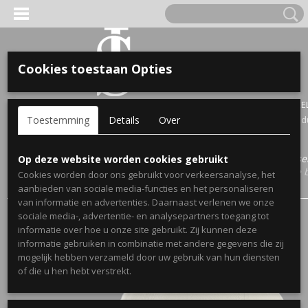
Cookies toestaan Opties
'S VOOR KINDEREN
Inloggen
Registreren
UW WINKE
Toestemming
Details
Over
Geen prod
A, OPA & OMA.
Home
>
Webshop
>
Bekendmakingen Zwangerschap Spijkerjasse
Op deze website worden cookies gebruikt
Bekendmaking Broer/Zus
> Zwangerschapsbekendmaking grote 
Cookies worden door ons gebruikt voor verkeersanalyse, het
cap big bro
aanbieden van sociale media-functies en het personaliseren
van informatie en advertenties. Daarnaast verlenen we onze
sociale media-, advertentie- en analysepartners toegang tot
informatie over hoe u onze site gebruikt. Zij kunnen deze
informatie gebruiken in combinatie met andere gegevens die zij
mogelijk hebben verzameld door uw gebruik van hun diensten
ERDE NAAM EN GEBOORTEJAAR
of die u hen hebt verstrekt.
LTJES