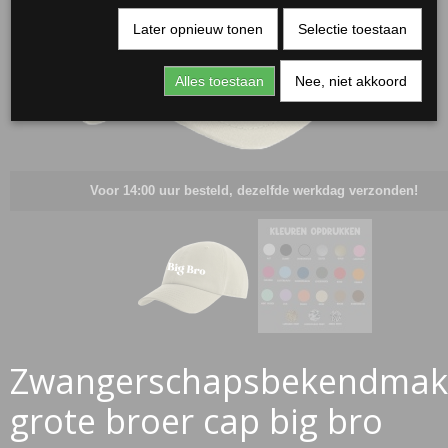
Later opnieuw tonen
Selectie toestaan
Alles toestaan
Nee, niet akkoord
Voor 14:00 uur besteld, dezelfde werkdag verzonden!
RJASSEN
ES
Zwangerschapsbekendmak
grote broer cap big bro