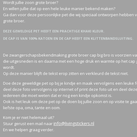
Wordt jullie zoon grote broer?
En willen jullie dat op een hele leuke manier bekend maken?
Ga dan voor deze persoonlijke pet die wij speciaal ontworpen hebben 
grote broer.
DEZE GEWELDIGE PET HEEFT EEN PRACHTIGE KHAKI KLEUR.
DE CAP IS VAN 100% KATOEN EN DE CAP HEEFT EEN KLITTENBANDSLUITING.
De zwangerschapsbekendmaking grote broer cap big bro is voorzien va
die uitgesneden is en daarna met een hoge druk en warmte op het cap 
wordt.
Op deze manier blijft de tekst erop zitten en verkleurd de tekst niet.
Doe deze geweldige pet op bij je kindje e
n maak vervolgens een leuke f
deel deze foto vervolgens op internet of print deze foto uit en deel dez
iedereen die moet weten dat er nog een kindje opkomst is.
Ook is het leuk om deze pet op de doen bij jullie zoon en op visite te gaa
liefste opa, oma, tante en oom.
Kom je er niet helemaal uit?
info@livingstickers.nl
Stuur gerust een mail naar
En we helpen graag verder.