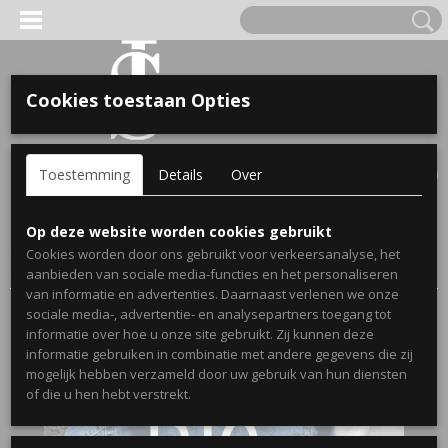
Cookies toestaan Opties
'S VOOR KINDEREN
Inloggen
Registreren
UW WINKELWAGEN
Toestemming
Details
Over
Geen producten
(0)
A, OPA & OMA.
Home
>
Webshop
>
Bekendmakingen Zwangerschap
Op deze website worden cookies gebruikt
Spijkerjassen
>
Bekendmaking Broer/Zus
>
Cookies worden door ons gebruikt voor verkeersanalyse, het
Zwangerschapsbekendmaking spijkerjas big bro
aanbieden van sociale media-functies en het personaliseren
van informatie en advertenties. Daarnaast verlenen we onze
sociale media-, advertentie- en analysepartners toegang tot
informatie over hoe u onze site gebruikt. Zij kunnen deze
informatie gebruiken in combinatie met andere gegevens die zij
mogelijk hebben verzameld door uw gebruik van hun diensten
ERDE NAAM EN GEBOORTEJAAR
of die u hen hebt verstrekt.
LTJES