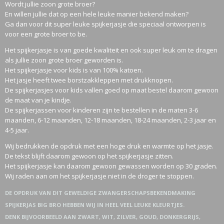
Wordt jullie zoon grote broer?
En willen jullie dat op een hele leuke manier bekend maken?
Ga dan voor dit super leuke spijkerjasje die speciaal ontworpen is
voor een grote broer to be.
Het spijkerjasje is van goede kwaliteit en ook super leuk om te dragen
als jullie zoon grote broer geworden is.
Het spijkerjasje voor kids is van 100% katoen.
Het jasje heeft twee borstzakkleppen met drukknopen.
De spijkerjasjes voor kids vallen goed op maat bestel daarom gewoon
de maat van je kindje.
De spijkerjassen voor kinderen zijn te bestellen in de maten 3-6
maanden, 6-12 maanden, 12-18 maanden, 18-24 maanden, 2-3 jaar en
4-5 jaar.
Wij bedrukken de opdruk met een hoge druk en warmte op het jasje.
De tekst blijft daarom gewoon op het spijkerjasje zitten.
Het spijkerjasje kan daarom gewoon gewassen worden op 30 graden.
Wij raden aan om het spijkerjasje niet in de droger te stoppen.
DE OPDRUK VAN DIT GEWELDIGE ZWANGERSCHAPSBEKENDMAKING
SPIJKERJAS BIG BRO HEBBEN WIJ IN HEEL VEEL LEUKE KLEURTJES.
DENK BIJVOORBEELD AAN ZWART, WIT, ZILVER, GOUD, DONKERGRIJS,