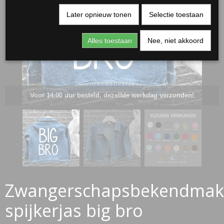
Later opnieuw tonen
Selectie toestaan
Alles toestaan
Nee, niet akkoord
Voor 14:00 uur besteld, dezelfde werkdag verzonden!
RJASSEN
ES
Zwangerschapsbekendmak
spijkerjas big bro