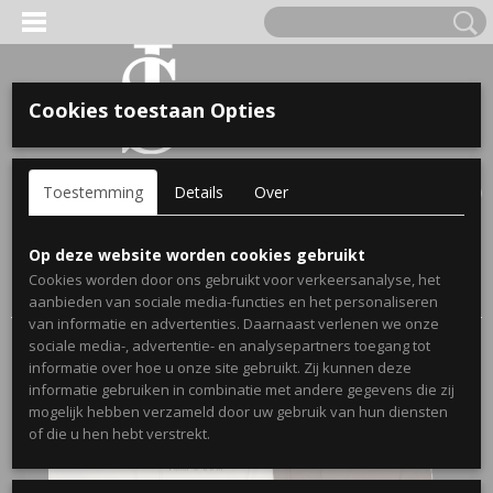
Cookies toestaan Opties
'S VOOR KINDEREN
Inloggen
Registreren
UW WINKELWAGEN
Toestemming
Details
Over
Geen producten
(0)
A, OPA & OMA.
Home
>
Webshop
>
Hoodies koppels
> Hot chocolate en vanilla
Op deze website worden cookies gebruikt
milkshake setje koppel hoodies met datum in romeinse cijfers
Cookies worden door ons gebruikt voor verkeersanalyse, het
en voorletters
aanbieden van sociale media-functies en het personaliseren
van informatie en advertenties. Daarnaast verlenen we onze
sociale media-, advertentie- en analysepartners toegang tot
informatie over hoe u onze site gebruikt. Zij kunnen deze
informatie gebruiken in combinatie met andere gegevens die zij
mogelijk hebben verzameld door uw gebruik van hun diensten
ERDE NAAM EN GEBOORTEJAAR
of die u hen hebt verstrekt.
LTJES