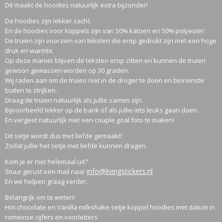
Dit maakt de hoodies natuurlijk extra bijzonder!
De hoodies zijn lekker zacht.
En de hoodies voor koppels zijn van 50% katoen en 50% polyester.
De truien zijn voorzien van teksten die erop gedrukt zijn met een hoge
druk en warmte.
Op deze manier blijven de teksten erop zitten en kunnen de truien
gewoon gewassen worden op 30 graden.
Wij raden aan om de truien niet in de droger te doen en binnenste
buiten te strijken.
Draag de truien natuurlijk als jullie samen zijn.
Bijvoorbeeld lekker op de bank of als jullie iets leuks gaan doen.
En vergeet natuurlijk niet een couple goal foto te maken!
Dit setje wordt dus met liefde gemaakt!
Zodat jullie het setje met liefde kunnen dragen.
Kom je er niet helemaal uit?
info@livingstickers.nl
Stuur gerust een mail naar
En we helpen graag verder.
Belangrijk om te weten!
Hot chocolate en Vanilla milkshake setje koppel hoodies met datum in
romeinse cijfers en voorletters