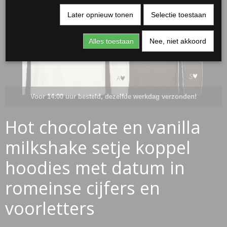
Later opnieuw tonen
Selectie toestaan
Alles toestaan
Nee, niet akkoord
Voor 14:00 uur besteld, dezelfde werkdag verzonden!
Hot chocolate en vanilla
RJASSEN
milkshake setje koppel
ES
hoodies met datum in
romeinse cijfers en
voorletters