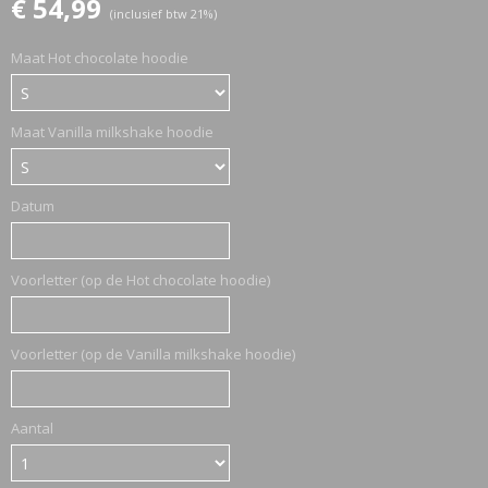
€ 54,99
(inclusief btw 21%)
Maat Hot chocolate hoodie
ETTASJES
Maat Vanilla milkshake hoodie
Datum
Voorletter (op de Hot chocolate hoodie)
Voorletter (op de Vanilla milkshake hoodie)
Aantal
ERKLEDING