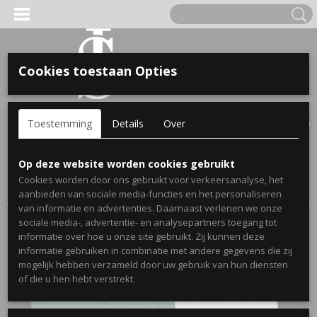
Cookies toestaan Opties
'S VOOR KINDEREN
Inloggen
Registreren
UW WINKELWAGEN
Toestemming
Details
Over
Geen producten
(0)
A, OPA & OMA.
Home
>
Webshop
>
Hoodies koppels
> Moss green en vanilla
Op deze website worden cookies gebruikt
milkshake setje koppel hoodies met datum in romeinse cijfers
Cookies worden door ons gebruikt voor verkeersanalyse, het
en voorletters
aanbieden van sociale media-functies en het personaliseren
van informatie en advertenties. Daarnaast verlenen we onze
sociale media-, advertentie- en analysepartners toegang tot
informatie over hoe u onze site gebruikt. Zij kunnen deze
informatie gebruiken in combinatie met andere gegevens die zij
mogelijk hebben verzameld door uw gebruik van hun diensten
ERDE NAAM EN GEBOORTEJAAR
of die u hen hebt verstrekt.
LTJES