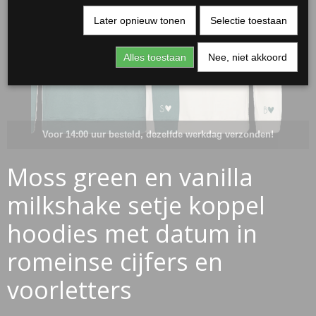
Later opnieuw tonen
Selectie toestaan
Alles toestaan
Nee, niet akkoord
Voor 14:00 uur besteld, dezelfde werkdag verzonden!
Moss green en vanilla
RJASSEN
milkshake setje koppel
ES
hoodies met datum in
romeinse cijfers en
voorletters