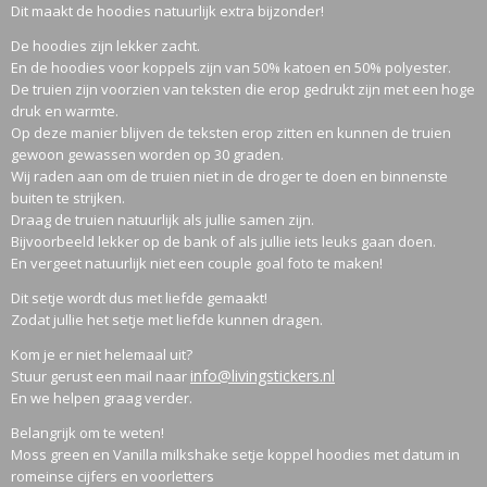
Dit maakt de hoodies natuurlijk extra bijzonder!
De hoodies zijn lekker zacht.
En de hoodies voor koppels zijn van 50% katoen en 50% polyester.
De truien zijn voorzien van teksten die erop gedrukt zijn met een hoge
druk en warmte.
Op deze manier blijven de teksten erop zitten en kunnen de truien
gewoon gewassen worden op 30 graden.
Wij raden aan om de truien niet in de droger te doen en binnenste
buiten te strijken.
Draag de truien natuurlijk als jullie samen zijn.
Bijvoorbeeld lekker op de bank of als jullie iets leuks gaan doen.
En vergeet natuurlijk niet een couple goal foto te maken!
Dit setje wordt dus met liefde gemaakt!
Zodat jullie het setje met liefde kunnen dragen.
Kom je er niet helemaal uit?
info@livingstickers.nl
Stuur gerust een mail naar
En we helpen graag verder.
Belangrijk om te weten!
Moss green en Vanilla milkshake setje koppel hoodies met datum in
romeinse cijfers en voorletters