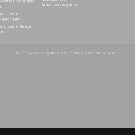
Sweaters & Hoodies
kraamverzorgsters
rs
naliseerde
s met Naam
naliseerd Fleece
ken
© 2026 www.livingstickers.nl - Powered by Shoppagina.nl