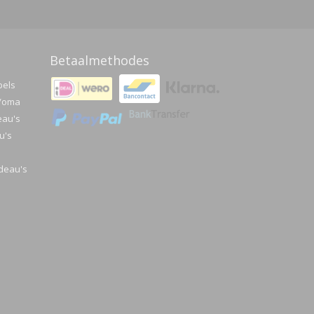
Betaalmethodes
pels
a/oma
eau's
u's
deau's
e