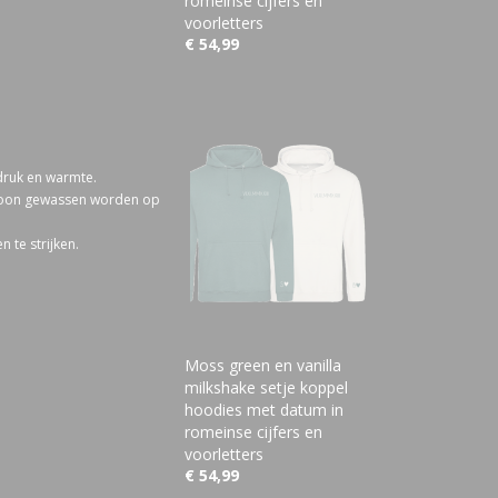
romeinse cijfers en
voorletters
€ 54,99
 druk en warmte.
ewoon gewassen worden op
 te strijken.
Moss green en vanilla
milkshake setje koppel
hoodies met datum in
romeinse cijfers en
voorletters
€ 54,99