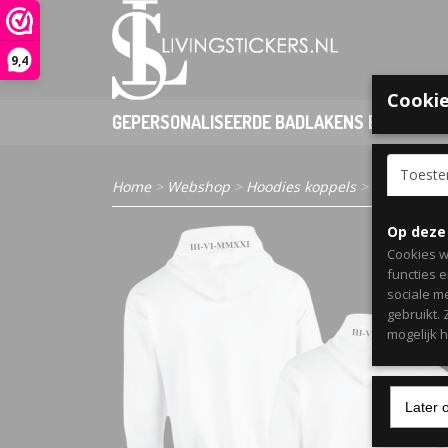
9,4
Cookie
GEPERSONALISEERDE BADLAKENS EN PONCHO
Toest
Home
>
Webshop
>
Hoodies koppels
> Set koppel 
Op deze
Cookies w
functies 
sociale m
gebruikt.
mogelijk 
Later 