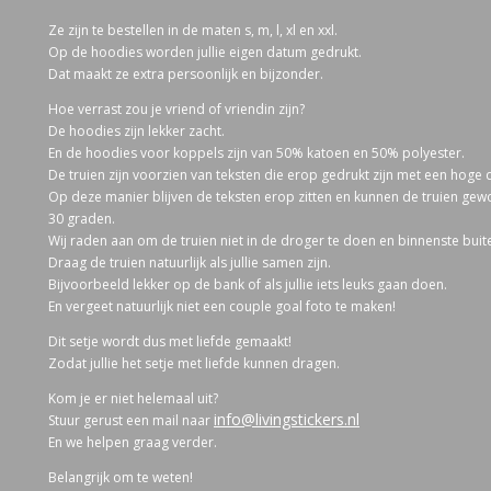
Ze zijn te bestellen in de maten s, m, l, xl en xxl.
Op de hoodies worden jullie eigen datum gedrukt.
Dat maakt ze extra persoonlijk en bijzonder.
Hoe verrast zou je vriend of vriendin zijn?
De hoodies zijn lekker zacht.
En de hoodies voor koppels zijn van 50% katoen en 50% polyester.
De truien zijn voorzien van teksten die erop gedrukt zijn met een hoge
Op deze manier blijven de teksten erop zitten en kunnen de truien g
30 graden.
Wij raden aan om de truien niet in de droger te doen en binnenste buiten
Draag de truien natuurlijk als jullie samen zijn.
Bijvoorbeeld lekker op de bank of als jullie iets leuks gaan doen.
En vergeet natuurlijk niet een couple goal foto te maken!
Dit setje wordt dus met liefde gemaakt!
Zodat jullie het setje met liefde kunnen dragen.
Kom je er niet helemaal uit?
info@livingstickers.nl
Stuur gerust een mail naar
En we helpen graag verder.
Belangrijk om te weten!