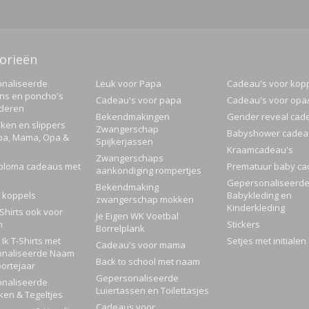
orieën
naliseerde
Leuk voor Papa
Cadeau's voor kop
ns en poncho's
Cadeau's voor papa
Cadeau's voor op
nderen
Bekendmakingen
Gender reveal cad
ken en slippers
Zwangerschap
Babyshower cadea
pa, Mama, Opa &
Spijkerjassen
Kraamcadeau's
Zwangerschaps
ploma cadeaus met
Prematuur baby ca
aankondiging rompertjes
Gepersonaliseerd
Bekendmaking
 koppels
Babykleding en
zwangerschap mokken
Kinderkleding
Shirts ook voor
Je Eigen WK Voetbal
n
Stickers
Borrelplank
Ik T-Shirts met
Setjes met initialen
Cadeau's voor mama
naliseerde Naam
Back to school met naam
ortejaar
Gepersonaliseerde
naliseerde
Luiertassen en Toilettasjes
ken & Tegeltjes
Cadeaus voor