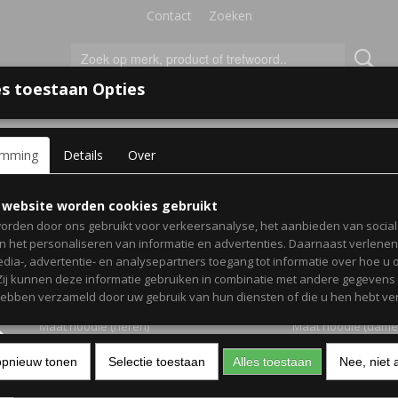
Contact
Zoeken
s toestaan Opties
'S VOOR KINDEREN
+
emming
Details
Over
hoodies met eigen datum in romeinse cijfers
Set koppel hoodies met 
 website worden cookies gebruikt
orden door ons gebruikt voor verkeersanalyse, het aanbieden van socia
datum in romeinse cijfer
en het personaliseren van informatie en advertenties. Daarnaast verlene
edia-, advertentie- en analysepartners toegang tot informatie over hoe u 
 Zij kunnen deze informatie gebruiken in combinatie met andere gegevens d
€ 54,99
(inclusief btw 21%)
hebben verzameld door uw gebruik van hun diensten of die u hen hebt ver
Maat hoodie (heren)
Maat hoodie (dame
opnieuw tonen
Selectie toestaan
Alles toestaan
Nee, niet 
Kleur tekst (dames)
Kleur hoodie (dame