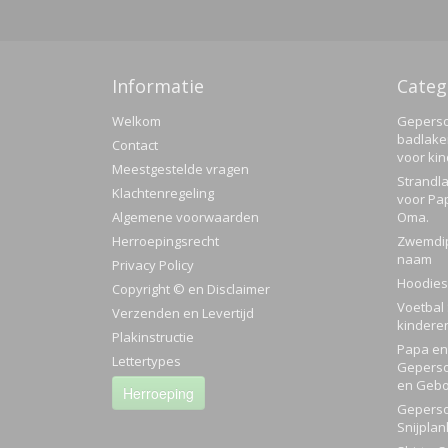
Informatie
Categ
Welkom
Geperso
badlake
Contact
voor ki
Meestgestelde vragen
Strandla
Klachtenregeling
voor Pa
Algemene voorwaarden
Oma.
Herroepingsrecht
Zwemdi
naam
Privacy Policy
Hoodies
Copyright © en Disclaimer
Voetbal 
Verzenden en Levertijd
kindere
Plakinstructie
Papa en 
Lettertypes
Geperso
en Gebo
Herroeping
Geperso
Snijplan