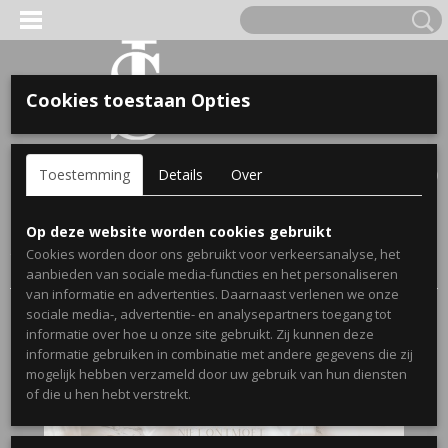
Cookies toestaan Opties
'S VOOR KINDEREN
Inloggen
Registreren
UW WINKELWAGEN
Toestemming
Details
Over
Geen producten
(0)
A, OPA & OMA.
Home
>
Webshop
>
Zwangerschaps aankondiging rompertjes
>
Op deze website worden cookies gebruikt
Zwangerschapsaankondiging romper ik heb je nog niet
Cookies worden door ons gebruikt voor verkeersanalyse, het
ontmoet maar je bent nu al de liefste opa
aanbieden van sociale media-functies en het personaliseren
van informatie en advertenties. Daarnaast verlenen we onze
sociale media-, advertentie- en analysepartners toegang tot
informatie over hoe u onze site gebruikt. Zij kunnen deze
informatie gebruiken in combinatie met andere gegevens die zij
mogelijk hebben verzameld door uw gebruik van hun diensten
ERDE NAAM EN GEBOORTEJAAR
of die u hen hebt verstrekt.
LTJES