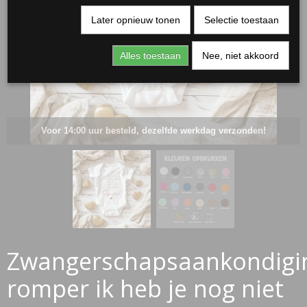
Later opnieuw tonen
Selectie toestaan
Alles toestaan
Nee, niet akkoord
Voor 14:00 uur besteld, dezelfde werkdag verzonden!
RJASSEN
ES
Zwangerschapsaankondigi
romper ik heb je nog niet