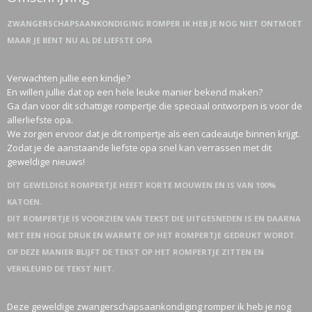
ZWANGERSCHAPSAANKONDIGING ROMPER IK HEB JE NOG NIET ONTMOET
MAAR JE BENT NU AL DE LIEFSTE OPA
Verwachten jullie een kindje?
En willen jullie dat op een hele leuke manier bekend maken?
Ga dan voor dit schattige rompertje die speciaal ontworpen is voor de
allerliefste opa.
We zorgen ervoor dat je dit rompertje als een cadeautje binnen krijgt.
Zodat je de aanstaande liefste opa snel kan verrassen met dit
geweldige nieuws!
DIT GEWELDIGE ROMPERTJE HEEFT KORTE MOUWEN EN IS VAN 100%
KATOEN.
DIT ROMPERTJE IS VOORZIEN VAN TEKST DIE UITGESNEDEN IS EN DAARNA
MET EEN HOGE DRUK EN WARMTE OP HET ROMPERTJE GEDRUKT WORDT.
OP DEZE MANIER BLIJFT DE TEKST OP HET ROMPERTJE ZITTEN EN
VERKLEURD DE TEKST NIET.
Deze geweldige zwangerschapsaankondiging romper ik heb je nog