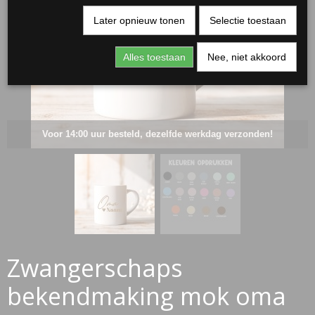
Later opnieuw tonen
Selectie toestaan
Alles toestaan
Nee, niet akkoord
Voor 14:00 uur besteld, dezelfde werkdag verzonden!
RJASSEN
ES
Zwangerschaps
bekendmaking mok oma