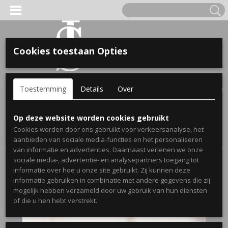
Cookies toestaan Opties
'S VOOR KINDEREN
Inloggen
Registreren
UW WINKELWAGEN
Toestemming
Details
Over
Geen producten
(0)
A, OPA & OMA.
Home
>
Webshop
>
Bekendmakingen Zwangerschap
Op deze website worden cookies gebruikt
Spijkerjassen
>
Bekendmaking Opa/Oma
> Zwangerschaps
Cookies worden door ons gebruikt voor verkeersanalyse, het
bekendmaking mok oma met naam
aanbieden van sociale media-functies en het personaliseren
van informatie en advertenties. Daarnaast verlenen we onze
sociale media-, advertentie- en analysepartners toegang tot
informatie over hoe u onze site gebruikt. Zij kunnen deze
informatie gebruiken in combinatie met andere gegevens die zij
mogelijk hebben verzameld door uw gebruik van hun diensten
ERDE NAAM EN GEBOORTEJAAR
of die u hen hebt verstrekt.
LTJES