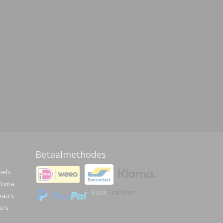
Betaalmethodes
pels
a/oma
eau's
u's