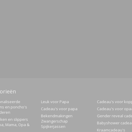
orieën
naliseerde
Leuk voor Papa
Cadeau's voor kop
ns en poncho's
Cadeau's voor papa
Cadeau's voor op
nderen
Bekendmakingen
Gender reveal cad
ken en slippers
Zwangerschap
Babyshower cadea
pa, Mama, Opa &
Spijkerjassen
Kraamcadeau's