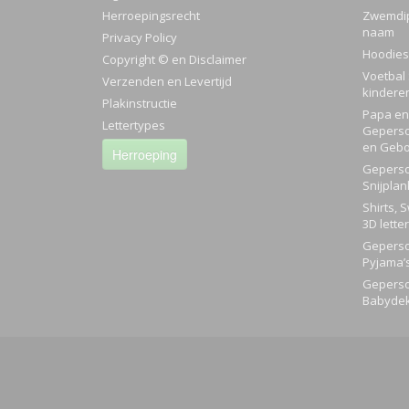
Herroepingsrecht
Zwemdi
naam
Privacy Policy
Hoodies
Copyright © en Disclaimer
Voetbal 
Verzenden en Levertijd
kindere
Plakinstructie
Papa en 
Lettertypes
Geperso
en Gebo
Herroeping
Geperso
Snijplan
Shirts, 
3D lette
Geperso
Pyjama’
Geperso
Babyde