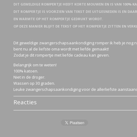
DIT GEWELDIGE ROMPERTJE HEEFT KORTE MOUWEN EN IS VAN 100% K
DIT ROMPERTJE IS VOORZIEN VAN TEKST DIE UITGESNEDEN IS EN DA
EN WARMTE OP HET ROMPERTJE GEDRUKT WORDT.
OP DEZE MANIER BLIJFT DE TEKST OP HET ROMPERTJE ZITTEN EN VERK
Dit geweldige zwangerschapsaankondiging romper ik heb je nog n
bent nu al de liefste oma wordt met liefde gemaakt!
Zodat je dit rompertje met liefde cadeau kan geven.
Belangrijk om te weten!
100% katoen.
Niet in de droger.
Wassen op 30 graden.
Leuke zwangerschapsaankondiging voor de allerliefste aanstaan
Reacties