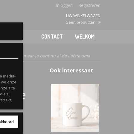
Inloggen
Registreren
UW WINKELWAGEN
Geen producten
(0)
CONTACT
WELKOM
t ontmoet maar je bent nu al de liefste oma
ging
Ook interessant
le media-
n we onze
onze site
 al de
ie zij
strekt.
akkoord