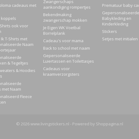
Zwangerschaps
ploma cadeaus met
Prematuur baby ca
aankondiging rompertjes
Gepersonaliseerd
Bekendmaking
 koppels
Babykleding en
zwangerschap mokken
Kinderkleding
Shirts ook voor
Je Eigen WK Voetbal
n
Stickers
Borrelplank
Ik T-Shirts met
Setjes met initialen
Cadeau's voor mama
naliseerde Naam
Back to school met naam
ortejaar
Gepersonaliseerde
naliseerde
Luiertassen en Toilettasjes
ken & Tegeltjes
Cadeaus voor
Sweaters & Hoodies
kraamverzorgsters
rs
naliseerde
s met Naam
naliseerd Fleece
ken
© 2026 www.livingstickers.nl - Powered by Shoppagina.nl