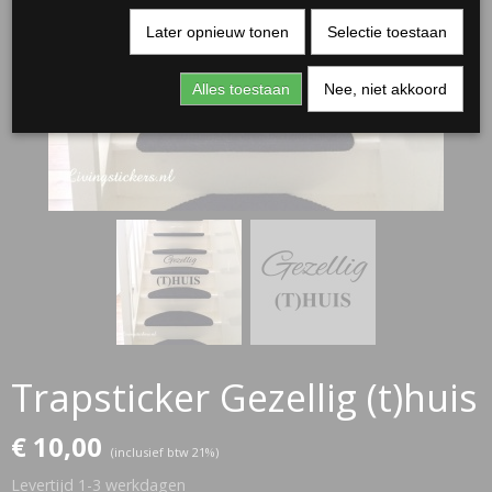
Later opnieuw tonen
Selectie toestaan
Alles toestaan
Nee, niet akkoord
RJASSEN
ES
Trapsticker Gezellig (t)huis
€ 10,00
(inclusief btw 21%)
Levertijd 1-3 werkdagen