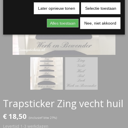
Later opnieuw tonen
Selectie toestaan
Alles toestaan
Nee, niet akkoord
RJASSEN
ES
Trapsticker Zing vecht huil
€ 18,50
(inclusief btw 21%)
Levertijd 1-3 werkdagen