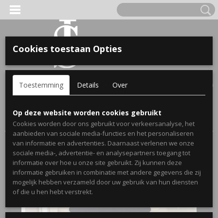
Cookies toestaan Opties
'S VOOR KINDEREN
Inloggen
Registreren
UW WINKELWAGEN
Toestemming
Details
Over
Geen producten
(0)
A, OPA & OMA.
Home
>
Webshop
>
Stickers
>
Trapstickers
> Trapsticker Zing
Op deze website worden cookies gebruikt
vecht huil
Cookies worden door ons gebruikt voor verkeersanalyse, het
aanbieden van sociale media-functies en het personaliseren
van informatie en advertenties. Daarnaast verlenen we onze
sociale media-, advertentie- en analysepartners toegang tot
informatie over hoe u onze site gebruikt. Zij kunnen deze
informatie gebruiken in combinatie met andere gegevens die zij
mogelijk hebben verzameld door uw gebruik van hun diensten
ERDE NAAM EN GEBOORTEJAAR
of die u hen hebt verstrekt.
LTJES