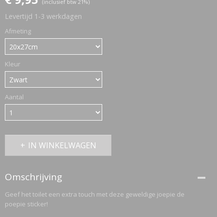
(inclusief btw 21%)
Levertijd 1-3 werkdagen
ETTASJES
Afmeting
Kleur
Aantal
IN WINKELWAGEN
Omschrijving
Geef het toilet een extra touch met deze geweldige joepie de
poepie sticker!
ERKLEDING