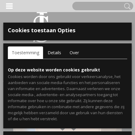
Cookies toestaan Opties
'S VOOR KINDEREN
Inloggen
Registreren
UW WINKELWAGEN
Toestemming
Details
Over
Geen producten
(0)
A, OPA & OMA.
Home
>
Webshop
>
Stickers
>
Muurstickers Toilet/Badkamer
>
Op deze website worden cookies gebruikt
Toiletbril sticker Joepie de poepie!
Cookies worden door ons gebruikt voor verkeersanalyse, het
aanbieden van sociale media-functies en het personaliseren
van informatie en advertenties. Daarnaast verlenen we onze
sociale media-, advertentie- en analysepartners toegang tot
informatie over hoe u onze site gebruikt. Zij kunnen deze
informatie gebruiken in combinatie met andere gegevens die zij
mogelijk hebben verzameld door uw gebruik van hun diensten
ERDE NAAM EN GEBOORTEJAAR
of die u hen hebt verstrekt.
LTJES