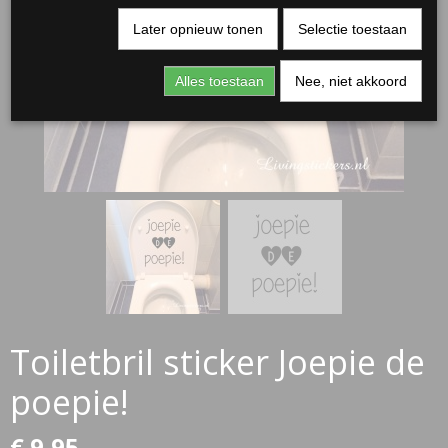
Later opnieuw tonen
Selectie toestaan
Alles toestaan
Nee, niet akkoord
RJASSEN
ES
Toiletbril sticker Joepie de
poepie!
€ 9,95