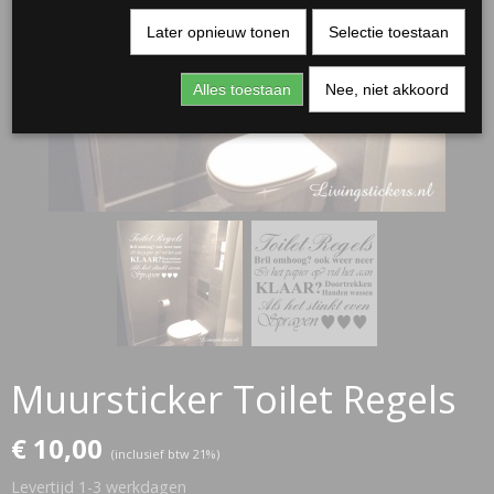
Later opnieuw tonen
Selectie toestaan
Alles toestaan
Nee, niet akkoord
RJASSEN
ES
Muursticker Toilet Regels
€ 10,00
(inclusief btw 21%)
Levertijd 1-3 werkdagen