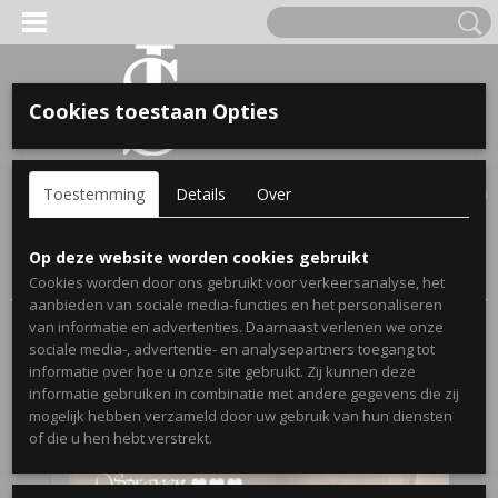
Cookies toestaan Opties
'S VOOR KINDEREN
Inloggen
Registreren
UW WINKELWAGEN
Toestemming
Details
Over
Geen producten
(0)
A, OPA & OMA.
Home
>
Webshop
>
Stickers
>
Muurstickers Toilet/Badkamer
>
Op deze website worden cookies gebruikt
Muursticker Toilet Regels
Cookies worden door ons gebruikt voor verkeersanalyse, het
aanbieden van sociale media-functies en het personaliseren
van informatie en advertenties. Daarnaast verlenen we onze
sociale media-, advertentie- en analysepartners toegang tot
informatie over hoe u onze site gebruikt. Zij kunnen deze
informatie gebruiken in combinatie met andere gegevens die zij
mogelijk hebben verzameld door uw gebruik van hun diensten
ERDE NAAM EN GEBOORTEJAAR
of die u hen hebt verstrekt.
LTJES