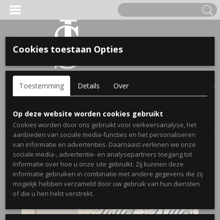
Cookies toestaan Opties
'S VOOR KINDEREN
Inloggen
Registreren
UW WINKELWAGEN
Toestemming
Details
Over
Geen producten
(0)
A, OPA & OMA.
Home
>
Webshop
>
Stickers
>
Muurstickers Toilet/Badkamer
>
Op deze website worden cookies gebruikt
Muursticker Toilet rules
Cookies worden door ons gebruikt voor verkeersanalyse, het
aanbieden van sociale media-functies en het personaliseren
van informatie en advertenties. Daarnaast verlenen we onze
sociale media-, advertentie- en analysepartners toegang tot
informatie over hoe u onze site gebruikt. Zij kunnen deze
informatie gebruiken in combinatie met andere gegevens die zij
mogelijk hebben verzameld door uw gebruik van hun diensten
ERDE NAAM EN GEBOORTEJAAR
of die u hen hebt verstrekt.
LTJES