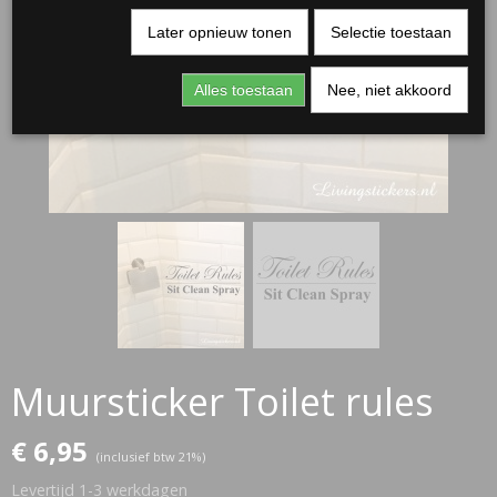
Later opnieuw tonen
Selectie toestaan
Alles toestaan
Nee, niet akkoord
RJASSEN
ES
Muursticker Toilet rules
€ 6,95
(inclusief btw 21%)
Levertijd 1-3 werkdagen