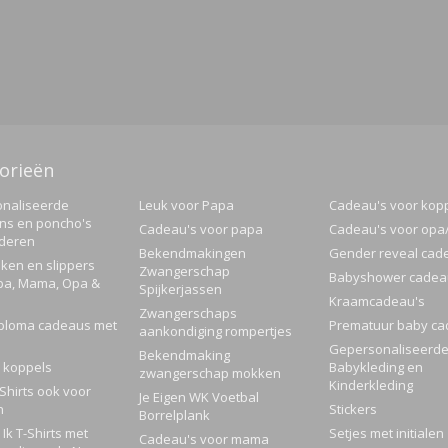
orieën
naliseerde
Leuk voor Papa
Cadeau's voor kop
ns en poncho's
Cadeau's voor papa
Cadeau's voor op
nderen
Bekendmakingen
Gender reveal cad
ken en slippers
Zwangerschap
Babyshower cadea
pa, Mama, Opa &
Spijkerjassen
Kraamcadeau's
Zwangerschaps
ploma cadeaus met
Prematuur baby ca
aankondiging rompertjes
Gepersonaliseerd
Bekendmaking
 koppels
Babykleding en
zwangerschap mokken
Kinderkleding
Shirts ook voor
Je Eigen WK Voetbal
n
Stickers
Borrelplank
Ik T-Shirts met
Setjes met initialen
Cadeau's voor mama