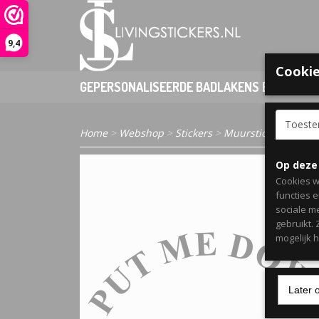
9,4
Cookie
GEPERSONALISEERDE BADLAKENS EN PONCHO
Toest
Home
>
Webshop
>
Stickers
>
Muurstickers Toile
Op deze
Cookies w
functies 
sociale m
gebruikt.
mogelijk 
Later 