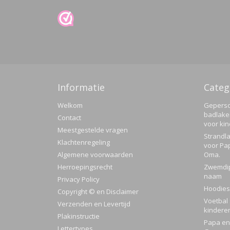
Informatie
Categ
Welkom
Geperso
badlake
Contact
voor ki
Meestgestelde vragen
Strandla
Klachtenregeling
voor Pa
Algemene voorwaarden
Oma.
Herroepingsrecht
Zwemdi
naam
Privacy Policy
Hoodies
Copyright © en Disclaimer
Voetbal 
Verzenden en Levertijd
kindere
Plakinstructie
Papa en 
Lettertypes