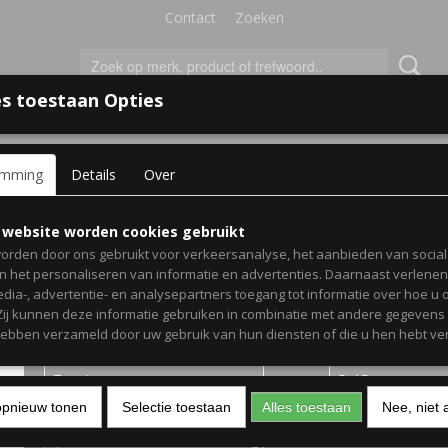
Contact
Zoeken
s toestaan Opties
'S VOOR KINDEREN
+
emming
Details
Over
t/Badkamer
> Toiletbril sticker Put me down
Toiletbril sticker Put me
 website worden cookies gebruikt
orden door ons gebruikt voor verkeersanalyse, het aanbieden van socia
en het personaliseren van informatie en advertenties. Daarnaast verlene
€ 3,95
(inclusief btw 21%)
edia-, advertentie- en analysepartners toegang tot informatie over hoe u 
 Zij kunnen deze informatie gebruiken in combinatie met andere gegevens d
Levertijd 1-3 werkdagen
hebben verzameld door uw gebruik van hun diensten of die u hen hebt ver
Kleur
Afmeting
opnieuw tonen
Selectie toestaan
Alles toestaan
Nee, niet 
Aantal