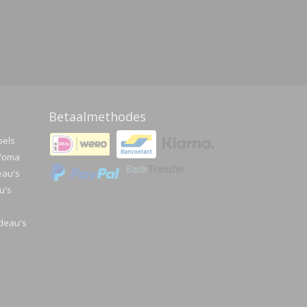
Betaalmethodes
pels
a/oma
eau's
u's
deau's
e