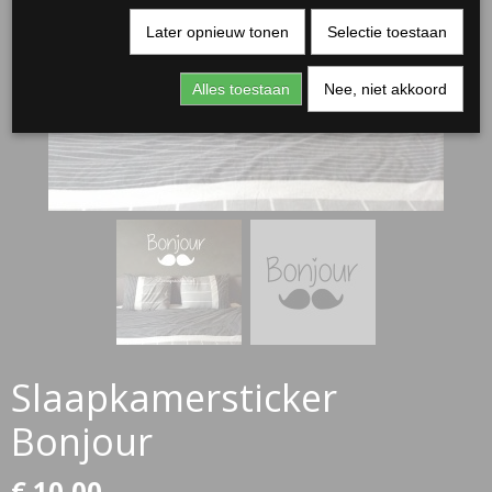
Later opnieuw tonen
Selectie toestaan
Alles toestaan
Nee, niet akkoord
RJASSEN
ES
Slaapkamersticker
Bonjour
€ 10,00