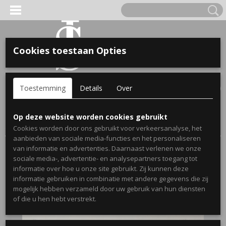
Cookies toestaan Opties
'S VOOR KINDEREN
Inloggen
Registreren
UW WINKELWAGEN
Toestemming
Details
Over
Geen producten
(0)
A, OPA & OMA.
Home
>
Webshop
>
Stickers
>
Muurstickers Slaapkamer
>
Op deze website worden cookies gebruikt
Slaapkamersticker Bonjour
Cookies worden door ons gebruikt voor verkeersanalyse, het
aanbieden van sociale media-functies en het personaliseren
van informatie en advertenties. Daarnaast verlenen we onze
sociale media-, advertentie- en analysepartners toegang tot
informatie over hoe u onze site gebruikt. Zij kunnen deze
informatie gebruiken in combinatie met andere gegevens die zij
mogelijk hebben verzameld door uw gebruik van hun diensten
ERDE NAAM EN GEBOORTEJAAR
of die u hen hebt verstrekt.
LTJES