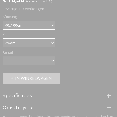
(inclusief btw 21%)
Levertijd 1-3 werkdagen
ETTASJES
Afmeting
Kleur
Aantal
IN WINKELWAGEN
Specificaties
Productcode
Omschrijving
1209-382
ERKLEDING
Met deze geweldige Always kiss me goodnight slaapkamersticker kun