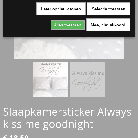
Later opnieuw tonen
Selectie toestaan
Alles toestaan
Nee, niet akkoord
RJASSEN
ES
Slaapkamersticker Always
kiss me goodnight
€ 18,50