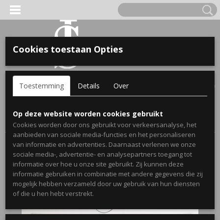
Cookies toestaan Opties
'S VOOR KINDEREN
Inloggen
Registreren
UW WINKELWAGEN
Toestemming
Details
Over
Geen producten
(0)
A, OPA & OMA.
Home
>
Webshop
>
Stickers
>
Muurstickers Slaapkamer
>
Op deze website worden cookies gebruikt
Slaapkamersticker Always kiss me goodnight
Cookies worden door ons gebruikt voor verkeersanalyse, het
aanbieden van sociale media-functies en het personaliseren
van informatie en advertenties. Daarnaast verlenen we onze
sociale media-, advertentie- en analysepartners toegang tot
informatie over hoe u onze site gebruikt. Zij kunnen deze
informatie gebruiken in combinatie met andere gegevens die zij
mogelijk hebben verzameld door uw gebruik van hun diensten
ERDE NAAM EN GEBOORTEJAAR
of die u hen hebt verstrekt.
LTJES