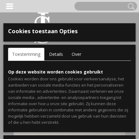
Cookies toestaan Opties
'S VOOR KINDEREN
Inloggen
Registreren
UW WINKELWAGEN
Toestemming
Details
Over
Geen producten
(0)
A, OPA & OMA.
Home
>
Webshop
>
Stickers
>
Muurstickers Slaapkamer
>
Op deze website worden cookies gebruikt
Slaapkamersticker Sleepwell
Cookies worden door ons gebruikt voor verkeersanalyse, het
aanbieden van sociale media-functies en het personaliseren
van informatie en advertenties. Daarnaast verlenen we onze
sociale media-, advertentie- en analysepartners toegang tot
informatie over hoe u onze site gebruikt. Zij kunnen deze
informatie gebruiken in combinatie met andere gegevens die zij
mogelijk hebben verzameld door uw gebruik van hun diensten
ERDE NAAM EN GEBOORTEJAAR
of die u hen hebt verstrekt.
LTJES