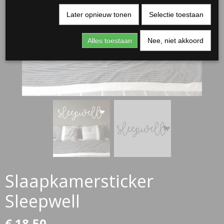
Later opnieuw tonen
Selectie toestaan
Alles toestaan
Nee, niet akkoord
RJASSEN
ES
Slaapkamersticker
Sleepwell
€ 18,50