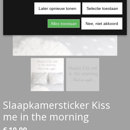
Later opnieuw tonen
Selectie toestaan
Alles toestaan
Nee, niet akkoord
RJASSEN
ES
Slaapkamersticker Kiss
me in the morning
€ 10,00