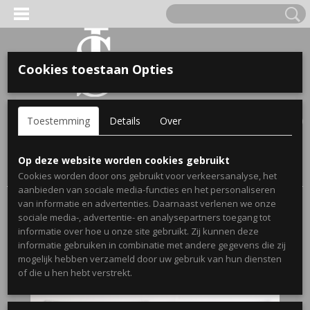
Cookies toestaan Opties
'S VOOR KINDEREN
Inloggen
Registreren
UW WINKELWAGEN
Toestemming
Details
Over
Geen producten
(0)
A, OPA & OMA.
Home
>
Webshop
>
Stickers
>
Muurstickers Slaapkamer
>
Op deze website worden cookies gebruikt
Slaapkamersticker Kiss me in the morning
Cookies worden door ons gebruikt voor verkeersanalyse, het
aanbieden van sociale media-functies en het personaliseren
van informatie en advertenties. Daarnaast verlenen we onze
sociale media-, advertentie- en analysepartners toegang tot
informatie over hoe u onze site gebruikt. Zij kunnen deze
informatie gebruiken in combinatie met andere gegevens die zij
mogelijk hebben verzameld door uw gebruik van hun diensten
ERDE NAAM EN GEBOORTEJAAR
of die u hen hebt verstrekt.
LTJES