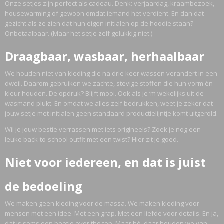
Onze setjes zijn perfect als cadeau. Denk: verjaardag, kraambezoek,
housewarming of gewoon omdat iemand het verdient. En dan dat
gezicht als ze zien dat hun eigen initialen op de hoodie staan?
Onbetaalbaar. (Maar het setje zelf gelukkig niet.)
Draagbaar, wasbaar, herhaalbaar
We houden niet van kleding die na drie keer wassen verandert in een
dweil. Daarom gebruiken we zachte, stevige stoffen die hun vorm én
kleur houden. De opdruk? Blijft mooi. Ook als je ‘m wekelijks uit de
wasmand plukt. En omdat we alles zelf bedrukken, weet je zeker dat
jouw setje met initialen geen standaard productielijntje komt uitgerold.
Wil je jouw bestie verrassen met iets origineels? Zoek je nog een
leuke back-to-school outfit met een twist? Hier zit je goed.
Niet voor iedereen, en dat is juist
de bedoeling
We maken geen kleding voor de massa. We maken kleding voor
mensen met een idee. Met een grap. Met een liefde voor details. En ja,
dat is soms een beetje over the top. Maar hé, daar houden we van.