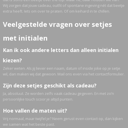
Wij zorgen dat jouw cadeau, outfit of spontane ingeving nét dat beetje
extra heeft. Iets om over te praten. Of om keihard in te chillen.
Veelgestelde vragen over setjes
met initialen
Kan ik ook andere letters dan alleen initialen
kiezen?
Zeker weten. Als jij liever een naam, datum of inside joke op je setje
wil, dan maken wij dat gewoon. Mail ons even via het contactformulier.
Zijn deze setjes geschikt als cadeau?
Ja, absoluut. Ze worden zelfs vaak cadeau gegeven. En met zo’n
persoonlijke touch scoor je altijd punten.
Hoe vallen de maten uit?
Vrij normaal, maar twijfel je? Neem gerust even contact op, dan kijken
we samen wat het beste past.