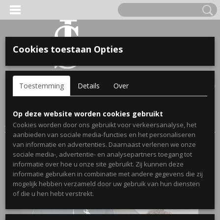
Cookies toestaan Opties
'S VOOR KINDEREN
Inloggen
Registreren
UW WINKELWAGEN
Toestemming
Details
Over
Geen producten
(0)
A, OPA & OMA.
Home
>
Webshop
>
Setjes met initialen
> Setjes met Initialen -
Op deze website worden cookies gebruikt
Jouw letters, jouw stijl, jouw outfit
Cookies worden door ons gebruikt voor verkeersanalyse, het
aanbieden van sociale media-functies en het personaliseren
van informatie en advertenties. Daarnaast verlenen we onze
sociale media-, advertentie- en analysepartners toegang tot
informatie over hoe u onze site gebruikt. Zij kunnen deze
informatie gebruiken in combinatie met andere gegevens die zij
mogelijk hebben verzameld door uw gebruik van hun diensten
ERDE NAAM EN GEBOORTEJAAR
of die u hen hebt verstrekt.
LTJES