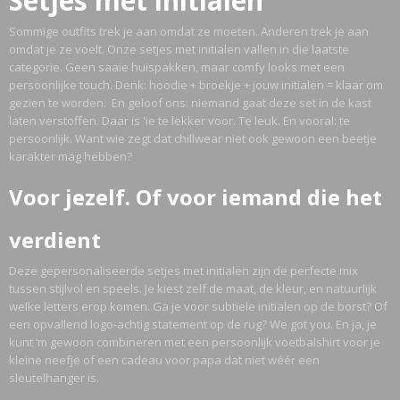
Setjes met initialen
Sommige outfits trek je aan omdat ze moeten. Anderen trek je aan
omdat je ze voelt. Onze setjes met initialen vallen in die laatste
categorie. Geen saaie huispakken, maar comfy looks met een
persoonlijke touch. Denk: hoodie + broekje + jouw initialen = klaar om
gezien te worden. En geloof ons: niemand gaat deze set in de kast
laten verstoffen. Daar is 'ie te lekker voor. Te leuk. En vooral: te
persoonlijk. Want wie zegt dat chillwear niet ook gewoon een beetje
karakter mag hebben?
Voor jezelf. Of voor iemand die het
verdient
Deze gepersonaliseerde setjes met initialen zijn de perfecte mix
tussen stijlvol en speels. Je kiest zelf de maat, de kleur, en natuurlijk
welke letters erop komen. Ga je voor subtiele initialen op de borst? Of
een opvallend logo-achtig statement op de rug? We got you. En ja, je
kunt ‘m gewoon combineren met een persoonlijk voetbalshirt voor je
kleine neefje of een cadeau voor papa dat niet wéér een
sleutelhanger is.