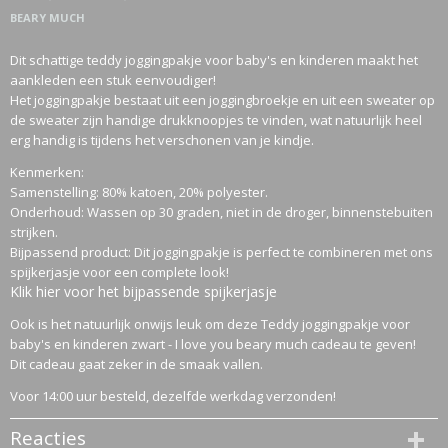
BEARY MUCH
Dit schattige teddy joggingpakje voor baby's en kinderen maakt het
aankleden een stuk eenvoudiger!
Het joggingpakje bestaat uit een joggingbroekje en uit een sweater op
de sweater zijn handige drukknoopjes te vinden, wat natuurlijk heel
erg handig is tijdens het verschonen van je kindje.
Kenmerken:
Samenstelling: 80% katoen, 20% polyester.
Onderhoud: Wassen op 30 graden, niet in de droger, binnenstebuiten
strijken.
Bijpassend product: Dit joggingpakje is perfect te combineren met ons
spijkerjasje voor een complete look!
Klik hier voor het bijpassende spijkerjasje
Ook is het natuurlijk onwijs leuk om deze Teddy joggingpakje voor
baby's en kinderen zwart - I love you beary much cadeau te geven!
Dit cadeau gaat zeker in de smaak vallen.
Voor 14:00 uur besteld, dezelfde werkdag verzonden!
Reacties