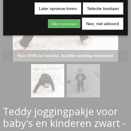
Later opnieuw tonen
Selectie toestaan
Alles toestaan
Nee, niet akkoord
Voor 14:00 uur besteld, dezelfde werkdag verzonden!
RJASSEN
ES
Teddy joggingpakje voor
baby's en kinderen zwart -