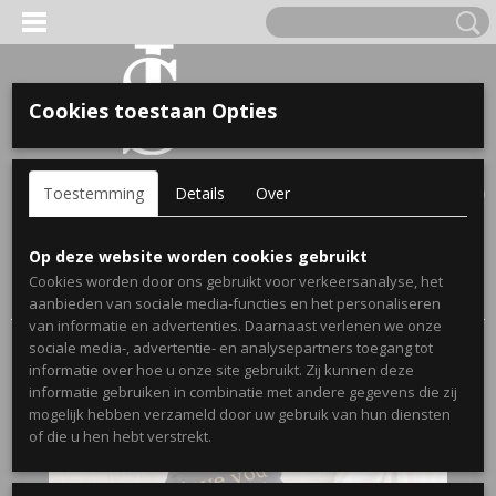
Cookies toestaan Opties
'S VOOR KINDEREN
Inloggen
Registreren
UW WINKELWAGEN
Toestemming
Details
Over
Geen producten
(0)
A, OPA & OMA.
Home
>
Webshop
>
Gepersonaliseerde Babykleding en
Op deze website worden cookies gebruikt
Kinderkleding
>
Meisjes 56 t/m 110
> Teddy joggingpakje voor
Cookies worden door ons gebruikt voor verkeersanalyse, het
baby's en kinderen zwart - I love you beary much
aanbieden van sociale media-functies en het personaliseren
van informatie en advertenties. Daarnaast verlenen we onze
sociale media-, advertentie- en analysepartners toegang tot
informatie over hoe u onze site gebruikt. Zij kunnen deze
informatie gebruiken in combinatie met andere gegevens die zij
mogelijk hebben verzameld door uw gebruik van hun diensten
ERDE NAAM EN GEBOORTEJAAR
of die u hen hebt verstrekt.
LTJES