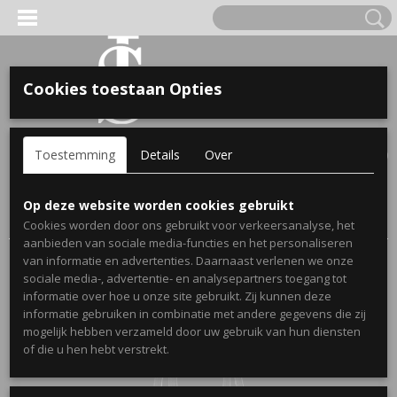
Cookies toestaan Opties
'S VOOR KINDEREN
Inloggen
Registreren
UW WINKELWAGEN
Toestemming
Details
Over
Geen producten
(0)
A, OPA & OMA.
Home
>
Webshop
>
Cadeau's voor mama
> Cadeau voor mama
Op deze website worden cookies gebruikt
- Shopper tas momlife
Cookies worden door ons gebruikt voor verkeersanalyse, het
aanbieden van sociale media-functies en het personaliseren
van informatie en advertenties. Daarnaast verlenen we onze
sociale media-, advertentie- en analysepartners toegang tot
informatie over hoe u onze site gebruikt. Zij kunnen deze
informatie gebruiken in combinatie met andere gegevens die zij
mogelijk hebben verzameld door uw gebruik van hun diensten
ERDE NAAM EN GEBOORTEJAAR
of die u hen hebt verstrekt.
LTJES