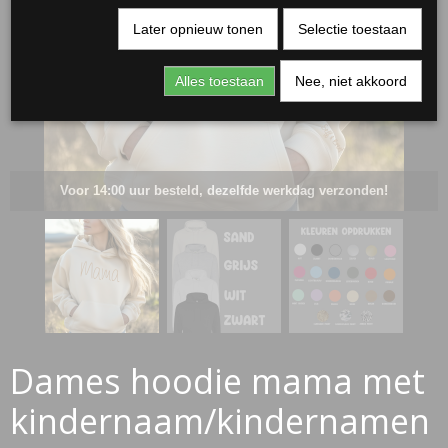
Later opnieuw tonen
Selectie toestaan
Alles toestaan
Nee, niet akkoord
Voor 14:00 uur besteld, dezelfde werkdag verzonden!
RJASSEN
ES
Dames hoodie mama met
kindernaam/kindernamen