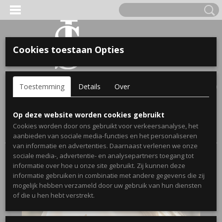
Cookies toestaan Opties
'S VOOR KINDEREN
Inloggen
Registreren
UW WINKELWAGEN
Toestemming
Details
Over
Geen producten
(0)
A, OPA & OMA.
Home
>
Webshop
>
Cadeau's voor mama
> Dames hoodie
Op deze website worden cookies gebruikt
mama met kindernaam/kindernamen - Gepersonaliseerd
Cookies worden door ons gebruikt voor verkeersanalyse, het
cadeau voor moeder
aanbieden van sociale media-functies en het personaliseren
van informatie en advertenties. Daarnaast verlenen we onze
sociale media-, advertentie- en analysepartners toegang tot
informatie over hoe u onze site gebruikt. Zij kunnen deze
informatie gebruiken in combinatie met andere gegevens die zij
mogelijk hebben verzameld door uw gebruik van hun diensten
ERDE NAAM EN GEBOORTEJAAR
of die u hen hebt verstrekt.
LTJES