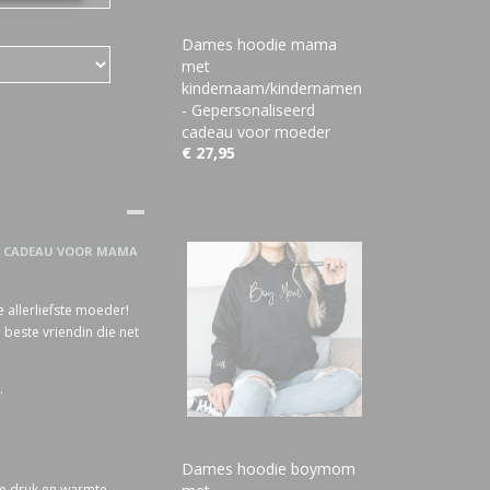
Dames hoodie mama
met
kindernaam/kindernamen
- Gepersonaliseerd
cadeau voor moeder
€ 27,95
UK CADEAU VOOR MAMA
 allerliefste moeder!
beste vriendin die net
.
Dames hoodie boymom
ge druk en warmte.