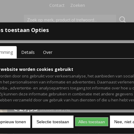
Contact
Zoeken
s toestaan Opties
'S VOOR KINDEREN
+
emming
Details
Over
hoodie momlife the perfect mix of chaos and love - Leuk cadeau 
Dames hoodie momlife t
 website worden cookies gebruikt
orden door ons gebruikt voor verkeersanalyse, het aanbieden van socia
perfect mix of chaos and 
en het personaliseren van informatie en advertenties. Daarnaast verlene
edia-, advertentie- en analysepartners toegang tot informatie over hoe u 
Leuk cadeau voor mama
 Zij kunnen deze informatie gebruiken in combinatie met andere gegevens d
hebben verzameld door uw gebruik van hun diensten of die u hen hebt ver
€ 27,95
(inclusief btw 21%)
Maat
Kleur tekst
opnieuw tonen
Selectie toestaan
Alles toestaan
Nee, niet 