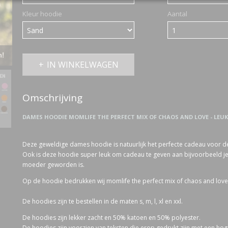
Kleur hoodie
Aantal
n!
IN WINKELWAGEN
Omschrijving
DAMES HOODIE MOMLIFE THE PERFECT MIX OF CHAOS AND LOVE - LE
Deze geweldige dames hoodie is natuurlijk het perfecte cadeau voor de
Ook is deze hoodie super leuk om cadeau te geven aan bijvoorbeeld je 
moeder geworden is.
Op de hoodie bedrukken wij momlife the perfect mix of chaos and love
De hoodies zijn te bestellen in de maten s, m, l, xl en xxl.
De hoodies zijn lekker zacht en 50% katoen en 50% polyester.
De hoodies zijn voorzien van teksten die erop gedrukt zijn met een ho