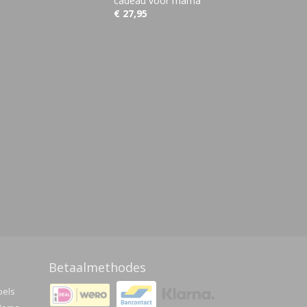
cadeau voor mama
€ 27,95
Betaalmethodes
pels