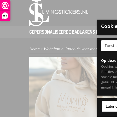
9,4
Cookie
GEPERSONALISEERDE BADLAKENS EN PONCHO
Toest
Home
>
Webshop
>
Cadeau's voor mama
> Dames 
Op deze
Cookies w
functies 
sociale m
gebruikt.
mogelijk 
Later 