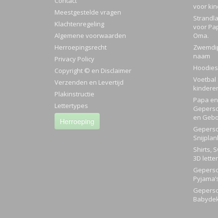
Contact
voor ki
Meestgestelde vragen
Strandla
Klachtenregeling
voor Pa
Algemene voorwaarden
Oma.
Herroepingsrecht
Zwemdi
naam
Privacy Policy
Hoodies
Copyright © en Disclaimer
Voetbal 
Verzenden en Levertijd
kindere
Plakinstructie
Papa en 
Lettertypes
Geperso
en Gebo
Herroeping
Geperso
Snijplan
Shirts, 
3D lette
Geperso
Pyjama’
Geperso
Babyde