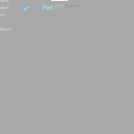
a/oma
eau's
u's
deau's
e