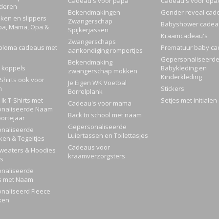
Cadeau's voor papa
Cadeau's voor op
nderen
Bekendmakingen
Gender reveal cad
ken en slippers
Zwangerschap
Babyshower cadea
pa, Mama, Opa &
Spijkerjassen
Kraamcadeau's
Zwangerschaps
ploma cadeaus met
Prematuur baby ca
aankondiging rompertjes
Gepersonaliseerd
Bekendmaking
 koppels
Babykleding en
zwangerschap mokken
Kinderkleding
Shirts ook voor
Je Eigen WK Voetbal
n
Stickers
Borrelplank
Ik T-Shirts met
Setjes met initialen
Cadeau's voor mama
naliseerde Naam
Back to school met naam
ortejaar
Gepersonaliseerde
naliseerde
Luiertassen en Toilettasjes
ken & Tegeltjes
Cadeaus voor
Sweaters & Hoodies
kraamverzorgsters
rs
naliseerde
s met Naam
naliseerd Fleece
ken