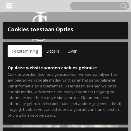
Cookies toestaan Opties
'S VOOR KINDEREN
Inloggen
Registreren
UW WINKELWAGEN
Toestemming
Details
Over
Geen producten
(0)
A, OPA & OMA.
Home
>
Webshop
>
Cadeau's voor mama
> Dames hoodie
Op deze website worden cookies gebruikt
smiley cozy - Gepersonaliseerd cadeau voor haar
Cookies worden door ons gebruikt voor verkeersanalyse, het
aanbieden van sociale media-functies en het personaliseren
van informatie en advertenties. Daarnaast verlenen we onze
sociale media-, advertentie- en analysepartners toegang tot
informatie over hoe u onze site gebruikt. Zij kunnen deze
informatie gebruiken in combinatie met andere gegevens die zij
mogelijk hebben verzameld door uw gebruik van hun diensten
ERDE NAAM EN GEBOORTEJAAR
of die u hen hebt verstrekt.
LTJES