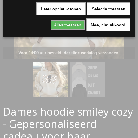
Later opnieuw tonen
Selectie toestaan
Alles toestaan
Nee, niet akkoord
Voor 14:00 uur besteld, dezelfde werkdag verzonden!
RJASSEN
ES
Dames hoodie smiley cozy
- Gepersonaliseerd
cadeau voor haar