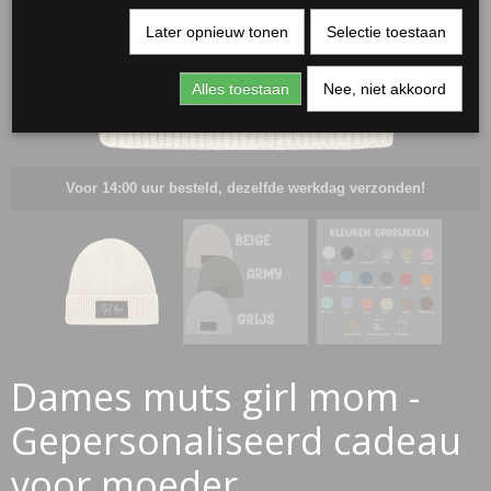
Later opnieuw tonen
Selectie toestaan
Alles toestaan
Nee, niet akkoord
Voor 14:00 uur besteld, dezelfde werkdag verzonden!
RJASSEN
ES
Dames muts girl mom -
Gepersonaliseerd cadeau
voor moeder