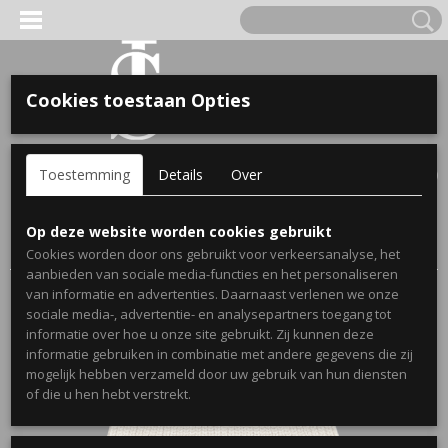
Cookies toestaan Opties
'S VOOR KINDEREN
Inloggen
Registreren
UW WINKELWAGEN
Toestemming
Details
Over
Geen producten
(0)
A, OPA & OMA.
Home
>
Webshop
>
Cadeau's voor mama
> Dames muts girl
Op deze website worden cookies gebruikt
mom - Gepersonaliseerd cadeau voor moeder
Cookies worden door ons gebruikt voor verkeersanalyse, het
aanbieden van sociale media-functies en het personaliseren
van informatie en advertenties. Daarnaast verlenen we onze
sociale media-, advertentie- en analysepartners toegang tot
informatie over hoe u onze site gebruikt. Zij kunnen deze
informatie gebruiken in combinatie met andere gegevens die zij
mogelijk hebben verzameld door uw gebruik van hun diensten
ERDE NAAM EN GEBOORTEJAAR
of die u hen hebt verstrekt.
LTJES