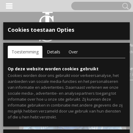
Cookies toestaan Opties
'S VOOR KINDEREN
Inloggen
Registreren
UW WINKELW
Toestemming
Details
Over
Geen produc
A, OPA & OMA.
Home
>
Webshop
>
Bekendmakingen Zwangerschap Spijkerjasse
Op deze website worden cookies gebruikt
Zwangerschapsaankondiging spijkerjassen set dad, mom en big 
Cookies worden door ons gebruikt voor verkeersanalyse, het
aanbieden van sociale media-functies en het personaliseren
van informatie en advertenties. Daarnaast verlenen we onze
sociale media-, advertentie- en analysepartners toegang tot
informatie over hoe u onze site gebruikt. Zij kunnen deze
informatie gebruiken in combinatie met andere gegevens die zij
mogelijk hebben verzameld door uw gebruik van hun diensten
ERDE NAAM EN GEBOORTEJAAR
of die u hen hebt verstrekt.
LTJES