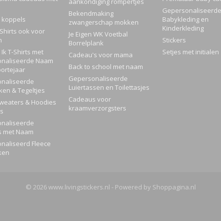
aankondiging rompertjes
Gepersonaliseerd
Bekendmaking
 koppels
Babykleding en
zwangerschap mokken
Kinderkleding
Shirts ook voor
Je Eigen WK Voetbal
n
Stickers
Borrelplank
Ik T-Shirts met
Setjes met initialen
Cadeau's voor mama
naliseerde Naam
Back to school met naam
ortejaar
Gepersonaliseerde
naliseerde
Luiertassen en Toilettasjes
ken & Tegeltjes
Cadeaus voor
Sweaters & Hoodies
kraamverzorgsters
rs
naliseerde
s met Naam
naliseerd Fleece
ken
© 2026 www.livingstickers.nl - Powered by Shoppagina.nl