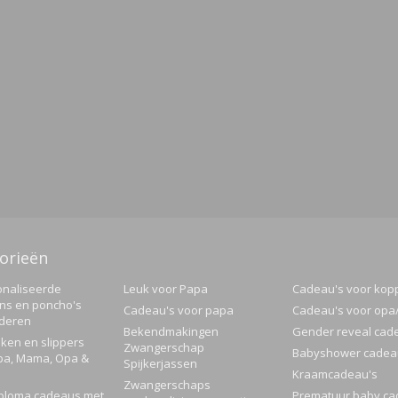
orieën
naliseerde
Leuk voor Papa
Cadeau's voor kop
ns en poncho's
Cadeau's voor papa
Cadeau's voor op
nderen
Bekendmakingen
Gender reveal cad
ken en slippers
Zwangerschap
Babyshower cadea
pa, Mama, Opa &
Spijkerjassen
Kraamcadeau's
Zwangerschaps
ploma cadeaus met
Prematuur baby ca