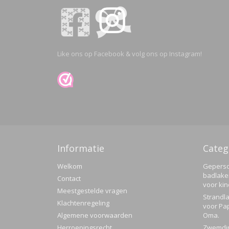
Like ons op Facebook & volg ons op Instagram!
Informatie
Categ
Welkom
Geperso
badlake
Contact
voor ki
Meestgestelde vragen
Strandla
Klachtenregeling
voor Pa
Algemene voorwaarden
Oma.
Herroepingsrecht
Zwemdi