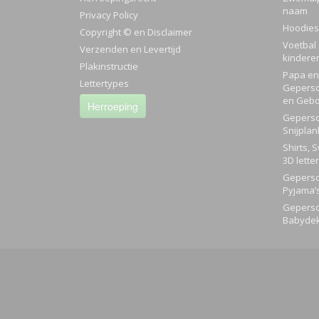
naam
Privacy Policy
Hoodies
Copyright © en Disclaimer
Voetbal 
Verzenden en Levertijd
kindere
Plakinstructie
Papa en 
Lettertypes
Geperso
en Gebo
Herroeping
Geperso
Snijplan
Shirts, 
3D lette
Geperso
Pyjama’
Geperso
Babyde