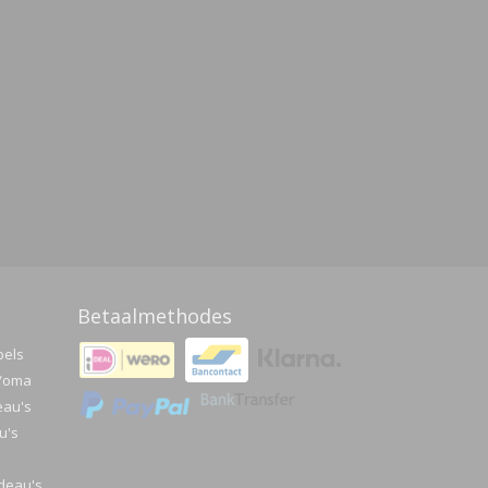
Betaalmethodes
pels
a/oma
eau's
u's
deau's