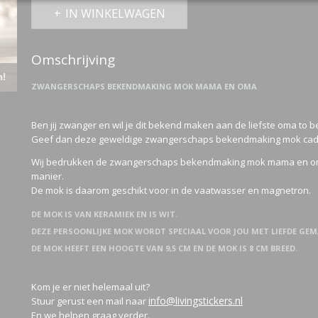
IN WINKELWAGEN
Omschrijving
n!
ZWANGERSCHAPS BEKENDMAKING MOK MAMA EN OMA
Ben jij zwanger en wil je dit bekend maken aan de liefste oma to b
Geef dan deze geweldige zwangerschaps bekendmaking mok ca
Wij bedrukken de zwangerschaps bekendmaking mok mama en om
manier.
De mok is daarom geschikt voor in de vaatwasser en magnetron.
DE MOK IS VAN KERAMIEK EN IS WIT.
DEZE PERSOONLIJKE MOK WORDT SPECIAAL VOOR JOU MET LIEFDE GEM
DE MOK HEEFT EEN HOOGTE VAN 9,5 CM EN DE MOK IS 8 CM BREED.
Kom je er niet helemaal uit?
info@livingstickers.nl
Stuur gerust een mail naar
En we helpen graag verder.