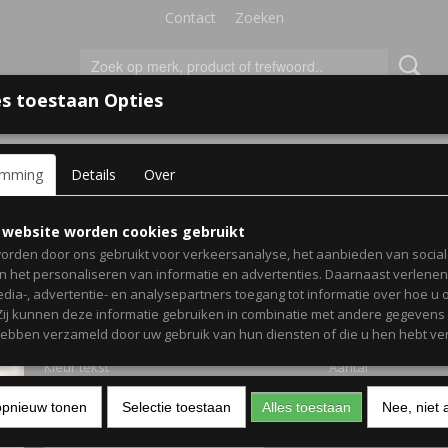
Contact
Zoeken
s toestaan Opties
'S VOOR KINDEREN
+
emming
Details
Over
 mokken
> Zwangerschaps bekendmaking mok mama en oma
Zwangerschaps bekendm
 website worden cookies gebruikt
orden door ons gebruikt voor verkeersanalyse, het aanbieden van socia
mok mama en oma
en het personaliseren van informatie en advertenties. Daarnaast verlene
edia-, advertentie- en analysepartners toegang tot informatie over hoe u 
 Zij kunnen deze informatie gebruiken in combinatie met andere gegevens d
€ 12,50
(inclusief btw 21%)
hebben verzameld door uw gebruik van hun diensten of die u hen hebt ver
Kleur tekst
Aantal
opnieuw tonen
Selectie toestaan
Alles toestaan
Nee, niet 