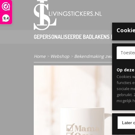
9,4
Cookie
GEPERSONALISEERDE BADLAKENS EN PONCHO
Toest
Home
>
Webshop
>
Bekendmaking zwangerschap
Op deze
Cookies w
functies 
sociale m
gebruikt.
mogelijk 
Later 