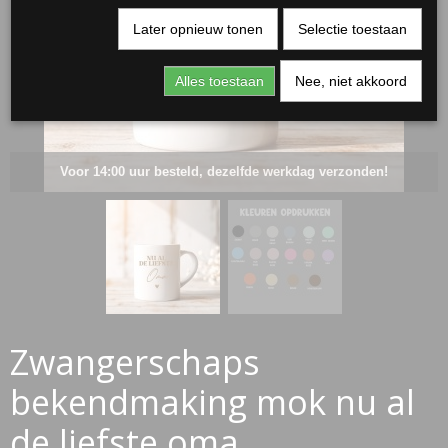
Later opnieuw tonen
Selectie toestaan
Alles toestaan
Nee, niet akkoord
Voor 14:00 uur besteld, dezelfde werkdag verzonden!
RJASSEN
ES
Zwangerschaps
bekendmaking mok nu al
de liefste oma