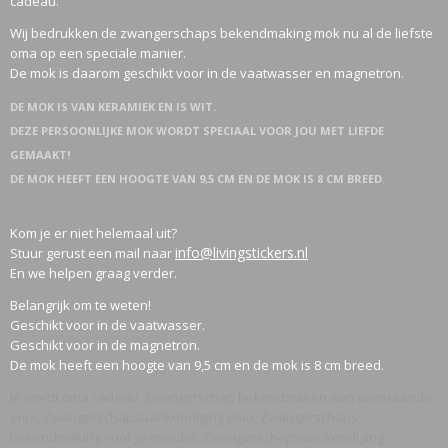
cadeau.
Wij bedrukken de zwangerschaps bekendmaking mok nu al de liefste
oma op een speciale manier.
De mok is daarom geschikt voor in de vaatwasser en magnetron.
DE MOK IS VAN KERAMIEK EN IS WIT.
DEZE PERSOONLIJKE MOK WORDT SPECIAAL VOOR JOU MET LIEFDE
GEMAAKT!
DE MOK HEEFT EEN HOOGTE VAN 9,5 CM EN DE MOK IS 8 CM BREED.
Kom je er niet helemaal uit?
info@livingstickers.nl
Stuur gerust een mail naar
En we helpen graag verder.
Belangrijk om te weten!
Geschikt voor in de vaatwasser.
Geschikt voor in de magnetron.
De mok heeft een hoogte van 9,5 cm en de mok is 8 cm breed.
Je wordt oma cadeau, Zwangerschap bekendmaken aan aanstaande
oma, Zwangerschapsaankondiging oma, Zwangerschaps
bekendmaking voor je moeder, Zwangerschapsaankondiging