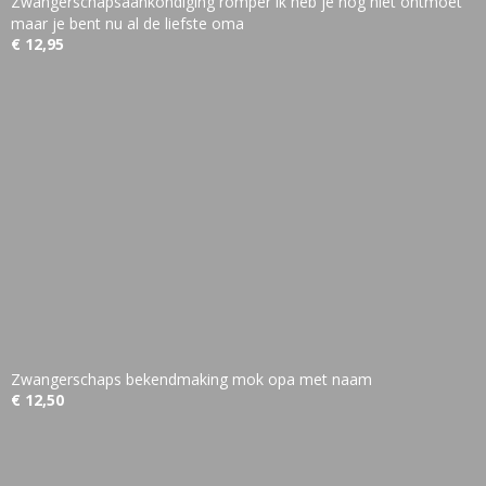
Zwangerschapsaankondiging romper ik heb je nog niet ontmoet
maar je bent nu al de liefste oma
€ 12,95
Zwangerschaps bekendmaking mok opa met naam
€ 12,50