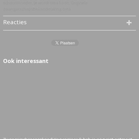
schoonmoeder, Je wordt oma kado, Originele
zwangerschapsbekendmaking oma.
Reacties
Ook interessant