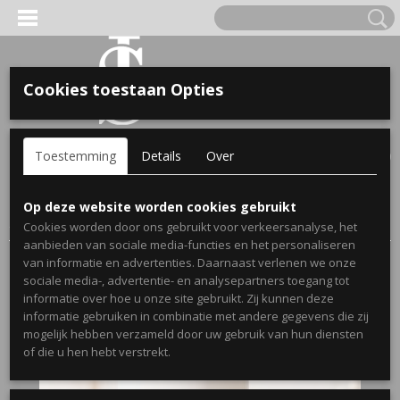
Cookies toestaan Opties
'S VOOR KINDEREN
Inloggen
Registreren
UW WINKELWAGEN
Toestemming
Details
Over
Geen producten
(0)
A, OPA & OMA.
Home
>
Webshop
>
Bekendmaking zwangerschap mokken
>
Op deze website worden cookies gebruikt
Zwangerschaps bekendmaking mok nu al de liefste oma
Cookies worden door ons gebruikt voor verkeersanalyse, het
aanbieden van sociale media-functies en het personaliseren
van informatie en advertenties. Daarnaast verlenen we onze
sociale media-, advertentie- en analysepartners toegang tot
informatie over hoe u onze site gebruikt. Zij kunnen deze
informatie gebruiken in combinatie met andere gegevens die zij
mogelijk hebben verzameld door uw gebruik van hun diensten
ERDE NAAM EN GEBOORTEJAAR
of die u hen hebt verstrekt.
LTJES