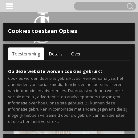
Cookies toestaan Opties
'S VOOR KINDEREN
Inloggen
Registreren
UW WINKELWAGEN
Toestemming
Details
Over
Geen producten
(0)
A, OPA & OMA.
Home
>
Webshop
>
Zwangerschaps aankondiging rompertjes
>
Op deze website worden cookies gebruikt
Zwangerschaps bekendmaking rompertje baby met
Cookies worden door ons gebruikt voor verkeersanalyse, het
achternaam
aanbieden van sociale media-functies en het personaliseren
van informatie en advertenties. Daarnaast verlenen we onze
sociale media-, advertentie- en analysepartners toegang tot
informatie over hoe u onze site gebruikt. Zij kunnen deze
informatie gebruiken in combinatie met andere gegevens die zij
mogelijk hebben verzameld door uw gebruik van hun diensten
ERDE NAAM EN GEBOORTEJAAR
of die u hen hebt verstrekt.
LTJES