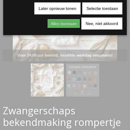
Later opnieuw tonen
Selectie toestaan
Alles toestaan
Nee, niet akkoord
Voor 14:00 uur besteld, dezelfde werkdag verzonden!
RJASSEN
ES
Zwangerschaps
bekendmaking rompertje