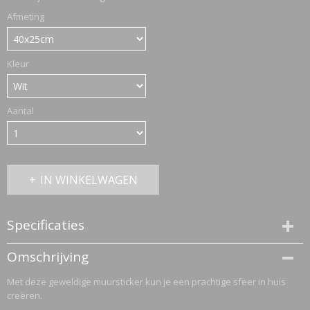
Afmeting
ETTASJES
Kleur
Aantal
IN WINKELWAGEN
Specificaties
Productcode
Omschrijving
950-197
Met deze geweldige muursticker kun je een prachtige sfeer in huis
ERKLEDING
creëren.