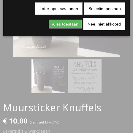
Later opnieuw tonen
Selectie toestaan
Alles toestaan
Nee, niet akkoord
RJASSEN
ES
Muursticker Knuffels
€ 10,00
(inclusief btw 21%)
Levertijd 1-3 werkdagen