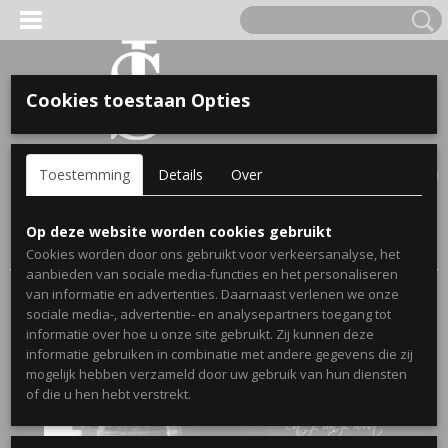
Cookies toestaan Opties
'S VOOR KINDEREN
Inloggen
Registreren
UW WINKELWAGEN
Toestemming
Details
Over
Geen producten
(0)
A, OPA & OMA.
Home
>
Webshop
>
Stickers
>
Muurstickers Woonkamer
>
Op deze website worden cookies gebruikt
Muursticker Knuffels
Cookies worden door ons gebruikt voor verkeersanalyse, het
aanbieden van sociale media-functies en het personaliseren
van informatie en advertenties. Daarnaast verlenen we onze
sociale media-, advertentie- en analysepartners toegang tot
informatie over hoe u onze site gebruikt. Zij kunnen deze
informatie gebruiken in combinatie met andere gegevens die zij
mogelijk hebben verzameld door uw gebruik van hun diensten
ERDE NAAM EN GEBOORTEJAAR
of die u hen hebt verstrekt.
LTJES