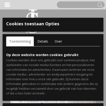
Cookies toestaan Opties
'S VOOR KINDEREN
Inloggen
Registreren
UW WINKELWAGEN
Toestemming
Details
Over
Geen producten
(0)
A, OPA & OMA.
Home
>
Webshop
>
Stickers
>
Muurstickers Woonkamer
>
Op deze website worden cookies gebruikt
Muursticker There is always
Cookies worden door ons gebruikt voor verkeersanalyse, het
aanbieden van sociale media-functies en het personaliseren
van informatie en advertenties. Daarnaast verlenen we onze
sociale media-, advertentie- en analysepartners toegang tot
informatie over hoe u onze site gebruikt. Zij kunnen deze
informatie gebruiken in combinatie met andere gegevens die zij
mogelijk hebben verzameld door uw gebruik van hun diensten
ERDE NAAM EN GEBOORTEJAAR
of die u hen hebt verstrekt.
LTJES