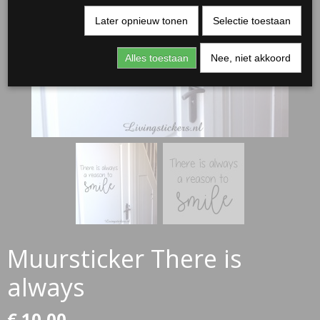
Later opnieuw tonen
Selectie toestaan
Alles toestaan
Nee, niet akkoord
RJASSEN
ES
Muursticker There is
always
€ 10,00