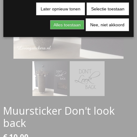
Later opnieuw tonen
Selectie toestaan
Alles toestaan
Nee, niet akkoord
RJASSEN
ES
Muursticker Don't look
back
€ 10,00