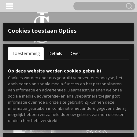
Cookies toestaan Opties
'S VOOR KINDEREN
Inloggen
Registreren
UW WINKELWAGEN
Toestemming
Details
Over
Geen producten
(0)
A, OPA & OMA.
Home
>
Webshop
>
Stickers
>
Muurstickers Woonkamer
>
Op deze website worden cookies gebruikt
Muursticker Don't look back
Cookies worden door ons gebruikt voor verkeersanalyse, het
aanbieden van sociale media-functies en het personaliseren
van informatie en advertenties. Daarnaast verlenen we onze
sociale media-, advertentie- en analysepartners toegang tot
informatie over hoe u onze site gebruikt. Zij kunnen deze
informatie gebruiken in combinatie met andere gegevens die zij
mogelijk hebben verzameld door uw gebruik van hun diensten
ERDE NAAM EN GEBOORTEJAAR
of die u hen hebt verstrekt.
LTJES